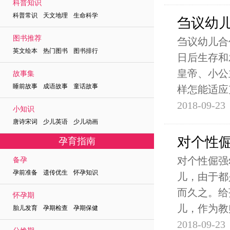
科普知识
科普常识 天文地理 生命科学
刍议幼
图书推荐
刍议幼儿合
英文绘本 热门图书 图书排行
日后生存和
皇帝、小公
故事集
睡前故事 成语故事 童话故事
样怎能适应
2018-09-23
小知识
唐诗宋词 少儿英语 少儿动画
对个性
孕育指南
对个性倔强
备孕
孕前准备 遗传优生 怀孕知识
儿，由于都
而久之。给
怀孕期
儿，作为教
胎儿发育 孕期检查 孕期保健
2018-09-23