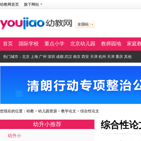
幼教网首页
旗下网站
全国站
首页
国际学校
重点小学
北京幼儿园
教师园地
家庭
热门城市：
北京
上海
广州
深圳
成都
武汉
南京
西安
天津
杭州
天津
重庆
其他
您现在的位置：
幼教
>
幼儿园资源
>
教学论文
>
综合性论文
综合性论
幼升小推荐
幼升小