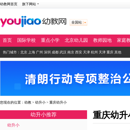
幼教网首页
旗下网站
全国站
首页
国际学校
重点小学
北京幼儿园
教师园地
家庭
热门城市：
北京
上海
广州
深圳
成都
武汉
南京
西安
天津
杭州
天津
重庆
其他
您现在的位置：
幼教
>
幼升小
>
重庆幼升小
重庆幼升
幼升小推荐
幼升小