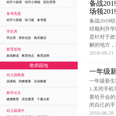
备战20
幼升小政策 幼升小择校 招生简章
场领20
备考真题
备战201
幼升小真题 练习题 备考题
经顺利升学
学区房
是针对于政
学位房 房价信息 购买建议
解的地方，
教育新闻
2018-09-21
政策解读 教育热点 教育趋势
教师园地
一年级
幼儿园教案
一年级新生
说课稿 幼教教案 活动教案
1.关闭手
教学论文
要给开会的
健康教育 语言教育 个案分析
闭自己的手
幼儿园课件
2018-08-28