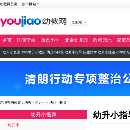
幼教网首页
旗下网站
全国站
首页
国际学校
重点小学
北京幼儿园
教师园地
家庭
幼升小资讯
2019幼升小政策
幼升小择校
幼升小指导
招生简章
幼升小经验
小学报名
您现在的位置：
幼教
>
幼升小
>
幼升小指导
幼升小指
幼升小推荐
幼升小