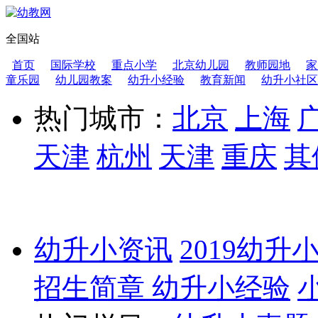
全国站
首页
国际学校
重点小学
北京幼儿园
教师园地
家
童乐园
幼儿园教案
幼升小经验
教育新闻
幼升小社区
热门城市：
北京
上海
天津
杭州
天津
重庆
其
幼升小资讯
2019幼升
招生简章
幼升小经验