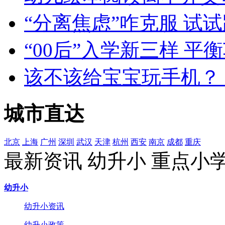
“分离焦虑”咋克服 试
“00后”入学新三样 
该不该给宝宝玩手机？ 
城市直达
北京
上海
广州
深圳
武汉
天津
杭州
西安
南京
成都
重庆
最新资讯
幼升小
重点小
幼升小
幼升小资讯
幼升小政策