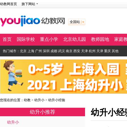
幼教网首页
旗下网站
全国站
首页
国际学校
重点小学
北京幼儿园
教师园地
家庭
热门城市：
北京
上海
广州
深圳
成都
武汉
南京
西安
天津
杭州
天津
重庆
其他
您现在的位置：
幼教
>
幼升小
>
幼升小经验
幼升小经
幼升小推荐
幼升小