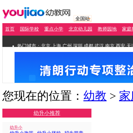
全国站
首页
国际学校
重点小学
北京幼儿园
教师园地
家庭
热门城市：
北京
上海
广州
深圳
成都
武汉
南京
西安
天
您现在的位置：
幼教
>
家
幼升小推荐
幼升小