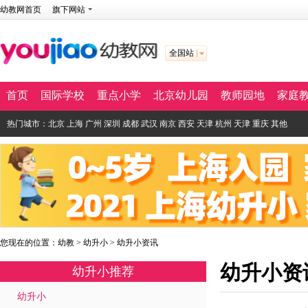
幼教网首页
旗下网站
全国站
首页
国际学校
重点小学
北京幼儿园
教师园地
家庭
热门城市：
北京
上海
广州
深圳
成都
武汉
南京
西安
天津
杭州
天津
重庆
其他
您现在的位置：
幼教
>
幼升小
>
幼升小资讯
幼升小资
幼升小推荐
幼升小