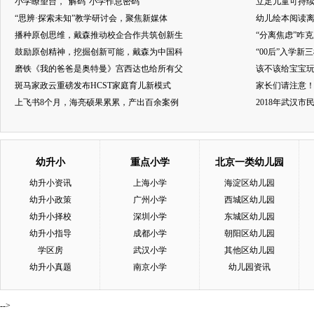
小学瞭望台，“解码”小学作息密码
立足儿童可持
“思辨·探索未知”教学研讨会，聚焦新媒体
幼儿绘本阅读
播种原创思维，戴森推动校企合作共筑创新生
“分离焦虑”咋
鼓励原创精神，挖掘创新可能，戴森为中国科
“00后”入学新
磨铁《我的爸爸是奥特曼》宫西达也给所有父
该不该给宝宝玩
斑马家政云重磅发布HCST家庭育儿新模式
家长们请注意
上飞书8个月，海亮硕果累累，产出百余案例
2018年武汉
幼升小
重点小学
北京一类幼儿园
幼升小资讯
上海小学
海淀区幼儿园
幼升小政策
广州小学
西城区幼儿园
幼升小择校
深圳小学
东城区幼儿园
幼升小指导
成都小学
朝阳区幼儿园
学区房
武汉小学
其他区幼儿园
幼升小真题
南京小学
幼儿园资讯
-->