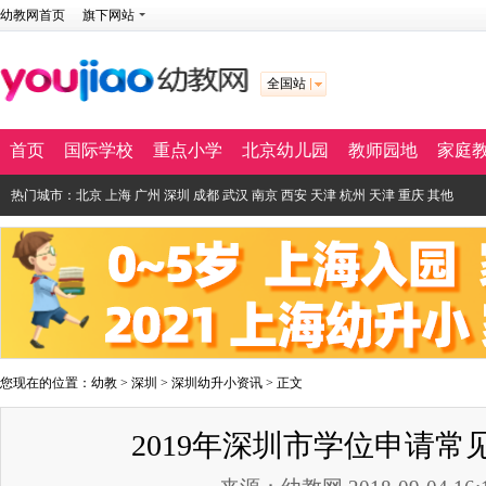
幼教网首页
旗下网站
全国站
首页
国际学校
重点小学
北京幼儿园
教师园地
家庭
热门城市：
北京
上海
广州
深圳
成都
武汉
南京
西安
天津
杭州
天津
重庆
其他
您现在的位置：
幼教
>
深圳
>
深圳幼升小资讯
> 正文
2019年深圳市学位申请常