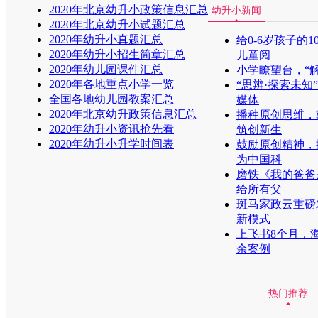
2020年北京幼升小政策信息汇总
幼升小新闻
2020年北京幼升小试题汇总
2020年幼升小真题汇总
给0-6岁孩子的
2020年幼升小招生简章汇总
儿童阅
2020年幼儿园课件汇总
小学瞭望台，“
2020年各地重点小学一览
“思辨·探索未
全国各地幼儿园教案汇总
媒体
2020年北京幼升政策信息汇总
播种原创思维，
2020年幼升小资讯抢先看
筑创新生
2020年幼升小升学时间表
鼓励原创精神，
为中国科
磨铁《我的爸爸
给所有父
斑马家政云重磅
新模式
上飞书8个月，
余案例
热门推荐