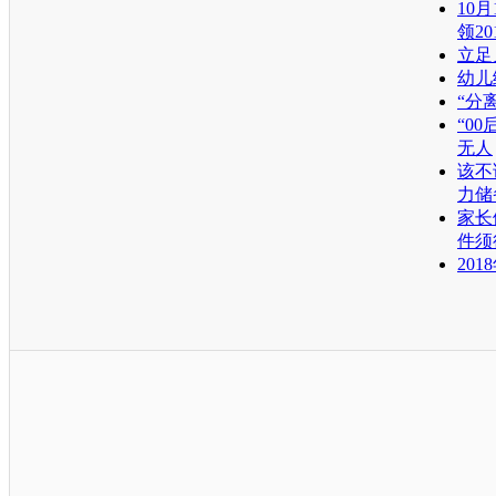
10
领20
立足
幼儿
“分
“0
无人
该不
力储
家长
件须
20