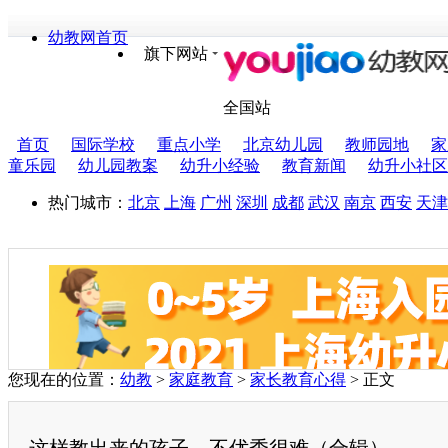
幼教网首页
旗下网站
全国站
首页
国际学校
重点小学
北京幼儿园
教师园地
家
童乐园
幼儿园教案
幼升小经验
教育新闻
幼升小社区
热门城市：
北京
上海
广州
深圳
成都
武汉
南京
西安
天津
您现在的位置：
幼教
>
家庭教育
>
家长教育心得
> 正文