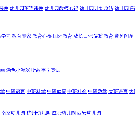
课件
幼儿园英语课件
幼儿园教师心得
幼儿园计划总结
幼儿园评
语学习
教育专家
教育心得
国外教育
成长日记
家庭教育
常见问题
画
涂色小游戏
听故事学英语
学
中班语言
中班科学
中班健康
中班社会
中班数学
大班语言
大
南京幼儿园
杭州幼儿园
成都幼儿园
西安幼儿园