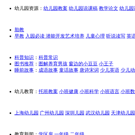
幼儿园资源：
幼儿园教案
幼儿园说课稿
教学论文
幼儿园
胎教
早教
入园必读
潜能开发
艺术培养
儿童心理
听说读写
英
科普知识
：
科普常识
图书推荐
：
图解养育男孩
窗边的小豆豆
小王子
睡前故事
：
成语故事
童话故事
唐诗宋词
少儿英语
少儿动
幼儿教育：
托班教案
小班健康
小班科学
小班语言
小班数
上海幼儿园
广州幼儿园
深圳儿园
武汉幼儿园
天津幼儿园
教育新闻：
学区房
一年级
二年级