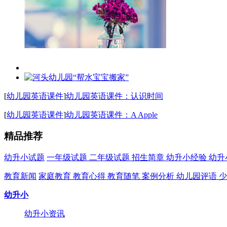
[
幼儿园英语课件
]
幼儿园英语课件：认识时间
[
幼儿园英语课件
]
幼儿园英语课件：A Apple
精品推荐
幼升小试题
一年级试题
二年级试题
招生简章
幼升小经验
幼升
教育新闻
家庭教育
教育心得
教育随笔
案例分析
幼儿园评语
少
幼升小
幼升小资讯