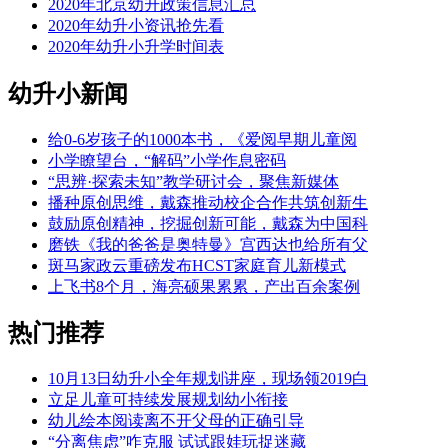
2020年北京幼升政策信息汇总
2020年幼升小资讯抢先看
2020年幼升小升学时间表
幼升小新闻
给0-6岁孩子的1000本书，《爱阅早期儿童阅
小学瞭望台，“解码”小学作息密码
“思辨·探索未知”教学研讨会，聚焦新媒体
播种原创思维，戴森推动校企合作共筑创新生
鼓励原创精神，挖掘创新可能，戴森为中国科
磨铁《我的爸爸是奥特曼》宫西达也给所有父
斑马家政云重磅发布HCST家庭育儿新模式
上飞书8个月，海亮硕果累累，产出百余案例
热门推荐
10月13日幼升小全年规划讲座，现场领2019白
立足儿童可持续发展规划幼小衔接
幼儿绘本阅读离不开父母的正确引导
“分离焦虑”咋克服 试试跟娃玩捉迷藏