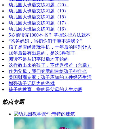
幼儿园大班语文练习题（20）
幼儿园大班语文练习题（19）
幼儿园大班语文练习题（18）
幼儿园大班语文练习题（17）
幼儿园大班语文练习题（16）
5岁前读完1000本书？ 掌握这些方法就不
“爸爸妈妈，当初你们干嘛不逼我？”
孩子是否经常玩手机，十年后的区别让人
10年后最有出息的，是这5种孩子
阅读不是从识字以后才开始的
这样教出来的孩子，不优秀很难（合辑）
作为父母，我们究竟能带给孩子些什么
美国财商专家：孩子应知的16件经济生活
增强孩子记忆力的游戏
孩子的教育，拼的是父母的人生功底
热点专题