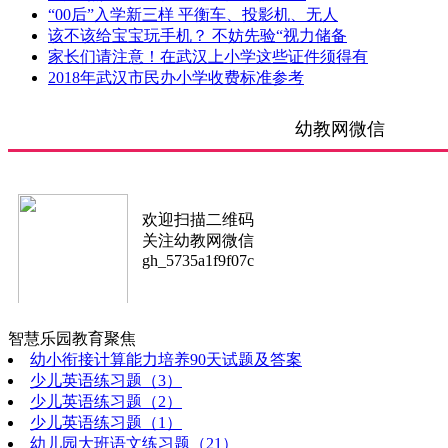
“00后”入学新三样 平衡车、投影机、无人
该不该给宝宝玩手机？ 不妨先验“视力储备
家长们请注意！在武汉上小学这些证件须得有
2018年武汉市民办小学收费标准参考
幼教网微信
欢迎扫描二维码
关注幼教网微信
gh_5735a1f9f07c
智慧乐园
教育聚焦
幼小衔接计算能力培养90天试题及答案
少儿英语练习题（3）
少儿英语练习题（2）
少儿英语练习题（1）
幼儿园大班语文练习题（21）