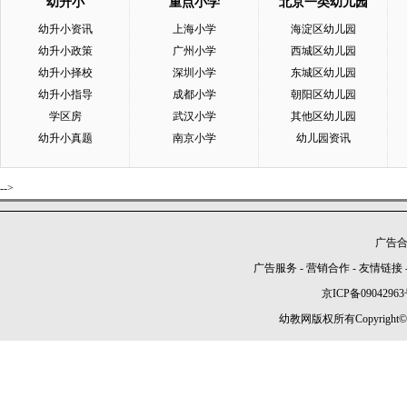
幼升小
重点小学
北京一类幼儿园
幼升小资讯
上海小学
海淀区幼儿园
幼升小政策
广州小学
西城区幼儿园
幼升小择校
深圳小学
东城区幼儿园
幼升小指导
成都小学
朝阳区幼儿园
学区房
武汉小学
其他区幼儿园
幼升小真题
南京小学
幼儿园资讯
-->
广告合作
广告服务
-
营销合作
-
友情链接
京ICP备09042963
幼教网版权所有Copyright©2005-2