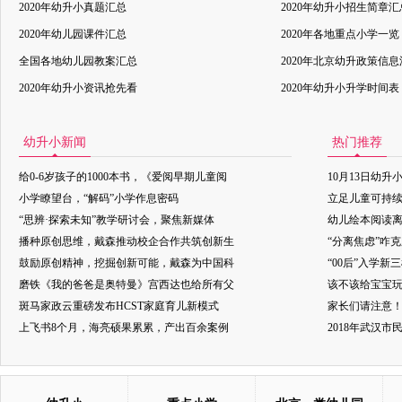
2020年幼升小真题汇总
2020年幼升小招生简章汇
2020年幼儿园课件汇总
2020年各地重点小学一览
全国各地幼儿园教案汇总
2020年北京幼升政策信
2020年幼升小资讯抢先看
2020年幼升小升学时间表
幼升小新闻
热门推荐
给0-6岁孩子的1000本书，《爱阅早期儿童阅
10月13日幼升
小学瞭望台，“解码”小学作息密码
立足儿童可持
“思辨·探索未知”教学研讨会，聚焦新媒体
幼儿绘本阅读
播种原创思维，戴森推动校企合作共筑创新生
“分离焦虑”咋
鼓励原创精神，挖掘创新可能，戴森为中国科
“00后”入学新
磨铁《我的爸爸是奥特曼》宫西达也给所有父
该不该给宝宝玩
斑马家政云重磅发布HCST家庭育儿新模式
家长们请注意
上飞书8个月，海亮硕果累累，产出百余案例
2018年武汉