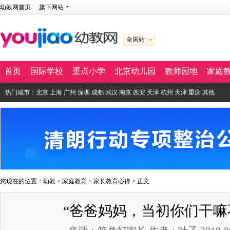
幼教网首页
旗下网站
全国站
首页
国际学校
重点小学
北京幼儿园
教师园地
家庭
热门城市：
北京
上海
广州
深圳
成都
武汉
南京
西安
天津
杭州
天津
重庆
其他
您现在的位置：
幼教
>
家庭教育
>
家长教育心得
> 正文
“爸爸妈妈，当初你们干嘛