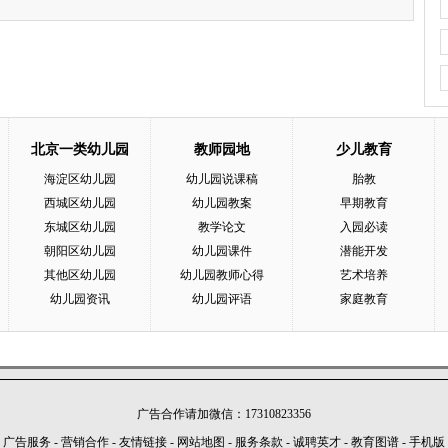
北京一类幼儿园
教师园地
少儿教育
海淀区幼儿园
幼儿园说课稿
胎教
西城区幼儿园
幼儿园教案
早期教育
东城区幼儿园
教学论文
入园必读
朝阳区幼儿园
幼儿园课件
潜能开发
其他区幼儿园
幼儿园教师心得
艺术培养
幼儿园资讯
幼儿园评语
家庭教育
广告合作请加微信：17310823356
广告服务
-
营销合作
-
友情链接
-
网站地图
-
服务条款
-
诚聘英才
-
教育图谱
-
手机版