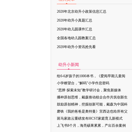
2020年北京幼升小政策信息汇总
2020年幼升小真题汇总
2020年幼儿园课件汇总
全国各地幼儿园教案汇总
2020年幼升小资讯抢先看
幼升小新闻
给0-6岁孩子的1000本书，《爱阅早期儿童阅
小学瞭望台，“解码”小学作息密码
“思辨·探索未知”教学研讨会，聚焦新媒体
播种原创思维，戴森推动校企合作共筑创新生
鼓励原创精神，挖掘创新可能，戴森为中国科
磨铁《我的爸爸是奥特曼》宫西达也给所有父
斑马家政云重磅发布HCST家庭育儿新模式
上飞书8个月，海亮硕果累累，产出百余案例