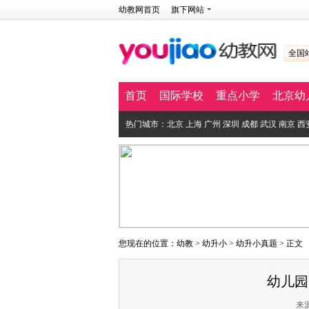
幼教网首页
旗下网站
全国
首页
国际学校
重点小学
北京幼
热门城市：
北京
上海
广州
深圳
成都
武汉
南京
西
您现在的位置：
幼教
>
幼升小
>
幼升小真题
> 正文
幼儿园
来源