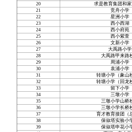
20
求是教育集团和家
21
竞舟小学
22
星洲小学
23
西小西湖
24
西小府苑
25
西小紫萱
26
文新小学
27
大禹路小学
28
大禹路甲来路
29
周浦小学
30
袁浦小学
31
转塘小学（象山
32
转塘小学（回龙
33
留下小学
34
三墩小学
35
三墩小学山桥
36
三墩小学长桥
37
育才教育接团（
38
保俶塔实验小
39
保俶塔申花小