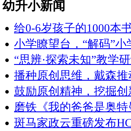
幼升小新闻
给0-6岁孩子的1000
小学瞭望台，“解码”小
“思辨·探索未知”教学
播种原创思维，戴森推
鼓励原创精神，挖掘创
磨铁《我的爸爸是奥特
斑马家政云重磅发布HC