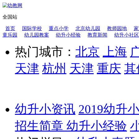
全国站
首页
国际学校
重点小学
北京幼儿园
教师园地
家
童乐园
幼儿园教案
幼升小经验
教育新闻
幼升小社区
热门城市：
北京
上海
天津
杭州
天津
重庆
其
幼升小资讯
2019幼升
招生简章
幼升小经验