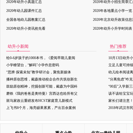
2020年幼升小真题汇总
2020年幼升小招生简章汇
2020年幼儿园课件汇总
2020年各地重点小学一览
全国各地幼儿园教案汇总
2020年北京幼升政策信
2020年幼升小资讯抢先看
2020年幼升小升学时间表
幼升小新闻
热门推荐
给0-6岁孩子的1000本书，《爱阅早期儿童阅
10月13日幼升
小学瞭望台，“解码”小学作息密码
立足儿童可持
“思辨·探索未知”教学研讨会，聚焦新媒体
幼儿绘本阅读
播种原创思维，戴森推动校企合作共筑创新生
“分离焦虑”咋
鼓励原创精神，挖掘创新可能，戴森为中国科
“00后”入学新
磨铁《我的爸爸是奥特曼》宫西达也给所有父
该不该给宝宝玩
斑马家政云重磅发布HCST家庭育儿新模式
家长们请注意
上飞书8个月，海亮硕果累累，产出百余案例
2018年武汉