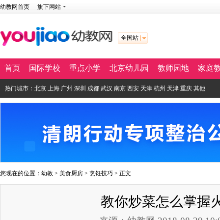
幼教网首页
旗下网站
全国站
首页
国际学校
重点小学
北京幼儿园
教师园地
家庭
热门城市：
北京
上海
广州
深圳
成都
武汉
南京
西安
天津
杭州
天津
重庆
其他
您现在的位置：
幼教
>
美食厨房
>
烹饪技巧
> 正文
教你炒菜怎么掌握