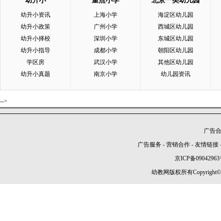
幼升小
重点小学
北京一类幼儿园
幼升小资讯
上海小学
海淀区幼儿园
幼升小政策
广州小学
西城区幼儿园
幼升小择校
深圳小学
东城区幼儿园
幼升小指导
成都小学
朝阳区幼儿园
学区房
武汉小学
其他区幼儿园
幼升小真题
南京小学
幼儿园资讯
-->
广告合作
广告服务
-
营销合作
-
友情链接
京ICP备09042963
幼教网版权所有Copyright©2005-2