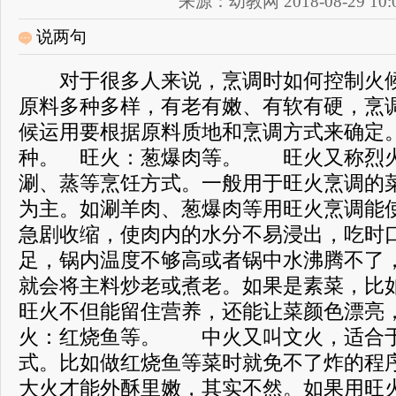
来源：幼教网 2018-08-29 10:0
说两句
对于很多人来说，烹调时如何控制火候
原料多种多样，有老有嫩、有软有硬，烹
候运用要根据原料质地和烹调方式来确定
种。 旺火：葱爆肉等。 旺火又称烈
涮、蒸等烹饪方式。一般用于旺火烹调的
为主。如涮羊肉、葱爆肉等用旺火烹调能
急剧收缩，使肉内的水分不易浸出，吃时
足，锅内温度不够高或者锅中水沸腾不了
就会将主料炒老或煮老。如果是素菜，比
旺火不但能留住营养，还能让菜颜色漂
火：红烧鱼等。 中火又叫文火，适合
式。比如做红烧鱼等菜时就免不了炸的程
大火才能外酥里嫩，其实不然。如果用旺