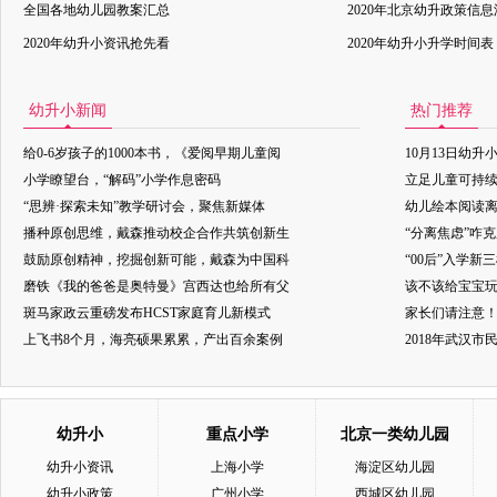
全国各地幼儿园教案汇总
2020年北京幼升政策信
2020年幼升小资讯抢先看
2020年幼升小升学时间表
幼升小新闻
热门推荐
给0-6岁孩子的1000本书，《爱阅早期儿童阅
10月13日幼升
小学瞭望台，“解码”小学作息密码
立足儿童可持
“思辨·探索未知”教学研讨会，聚焦新媒体
幼儿绘本阅读
播种原创思维，戴森推动校企合作共筑创新生
“分离焦虑”咋
鼓励原创精神，挖掘创新可能，戴森为中国科
“00后”入学新
磨铁《我的爸爸是奥特曼》宫西达也给所有父
该不该给宝宝玩
斑马家政云重磅发布HCST家庭育儿新模式
家长们请注意
上飞书8个月，海亮硕果累累，产出百余案例
2018年武汉
幼升小
重点小学
北京一类幼儿园
幼升小资讯
上海小学
海淀区幼儿园
幼升小政策
广州小学
西城区幼儿园