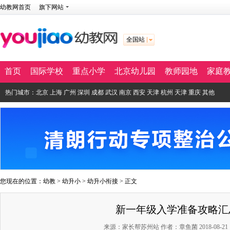
幼教网首页
旗下网站
全国站
首页
国际学校
重点小学
北京幼儿园
教师园地
家庭
热门城市：
北京
上海
广州
深圳
成都
武汉
南京
西安
天津
杭州
天津
重庆
其他
您现在的位置：
幼教
>
幼升小
>
幼升小衔接
> 正文
新一年级入学准备攻略汇
来源：家长帮苏州站 作者：章鱼菌 2018-08-21 15