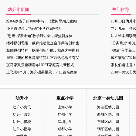
幼升小新闻
热门推荐
给0-6岁孩子的1000本书，《爱阅早期儿童阅
10月13日幼升
小学瞭望台，“解码”小学作息密码
立足儿童可持
“思辨·探索未知”教学研讨会，聚焦新媒体
幼儿绘本阅读
播种原创思维，戴森推动校企合作共筑创新生
“分离焦虑”咋
鼓励原创精神，挖掘创新可能，戴森为中国科
“00后”入学新
磨铁《我的爸爸是奥特曼》宫西达也给所有父
该不该给宝宝玩
斑马家政云重磅发布HCST家庭育儿新模式
家长们请注意
上飞书8个月，海亮硕果累累，产出百余案例
2018年武汉
幼升小
重点小学
北京一类幼儿园
幼升小资讯
上海小学
海淀区幼儿园
幼升小政策
广州小学
西城区幼儿园
幼升小择校
深圳小学
东城区幼儿园
幼升小指导
成都小学
朝阳区幼儿园