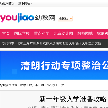
幼教网首页
旗下网站
全国站
首页
国际学校
重点小学
北京幼儿园
教师园地
家庭
热门城市：
北京
上海
广州
深圳
成都
武汉
南京
西安
天津
杭州
天津
重庆
其他
您现在的位置：
幼教
>
幼升小
>
幼升小衔接
> 正文
新一年级入学准备攻略