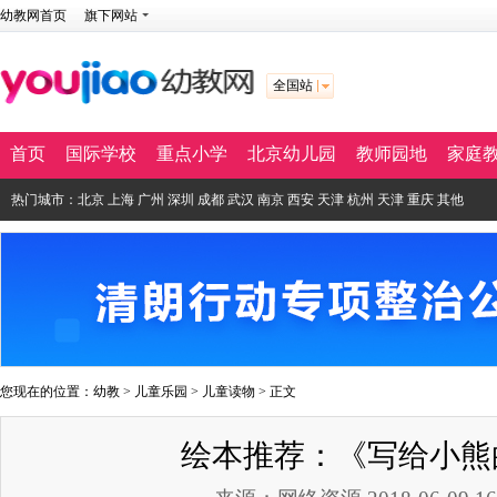
幼教网首页
旗下网站
全国站
首页
国际学校
重点小学
北京幼儿园
教师园地
家庭
热门城市：
北京
上海
广州
深圳
成都
武汉
南京
西安
天津
杭州
天津
重庆
其他
您现在的位置：
幼教
>
儿童乐园
>
儿童读物
> 正文
绘本推荐：《写给小熊