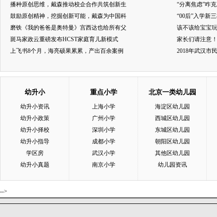
播种原创思维，戴森推动校企合作共筑创新生
“分离焦虑”咋
鼓励原创精神，挖掘创新可能，戴森为中国科
“00后”入学新
磨铁《我的爸爸是奥特曼》宫西达也给所有父
该不该给宝宝玩
斑马家政云重磅发布HCST家庭育儿新模式
家长们请注意
上飞书8个月，海亮硕果累累，产出百余案例
2018年武汉
幼升小
重点小学
北京一类幼儿园
幼升小资讯
上海小学
海淀区幼儿园
幼升小政策
广州小学
西城区幼儿园
幼升小择校
深圳小学
东城区幼儿园
幼升小指导
成都小学
朝阳区幼儿园
学区房
武汉小学
其他区幼儿园
幼升小真题
南京小学
幼儿园资讯
-->