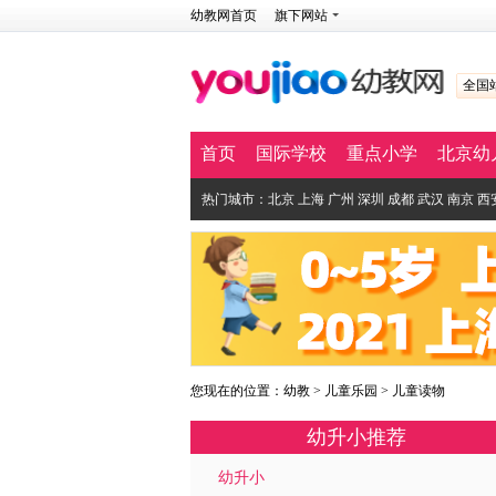
幼教网首页
旗下网站
全国
首页
国际学校
重点小学
北京幼
热门城市：
北京
上海
广州
深圳
成都
武汉
南京
西
您现在的位置：
幼教
>
儿童乐园
>
儿童读物
幼升小推荐
幼升小