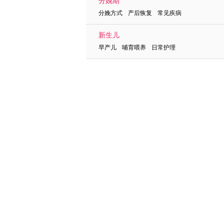
分娩期
分娩方式 产后恢复 常见疾病
新生儿
早产儿 哺育喂养 日常护理