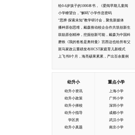
给0-6岁孩子的1000本书，《爱阅早期儿童阅
小学瞭望台，“解码”小学作息密码
“思辨·探索未知”教学研讨会，聚焦新媒体
播种原创思维，戴森推动校企合作共筑创新生
鼓励原创精神，挖掘创新可能，戴森为中国科
磨铁《我的爸爸是奥特曼》宫西达也给所有父
斑马家政云重磅发布HCST家庭育儿新模式
上飞书8个月，海亮硕果累累，产出百余案例
幼升小
重点小学
幼升小资讯
上海小学
幼升小政策
广州小学
幼升小择校
深圳小学
幼升小指导
成都小学
学区房
武汉小学
幼升小真题
南京小学