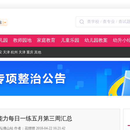
站
儿园
教师园地
家庭教育
儿童乐园
幼儿园教案
幼升小
安
天津
杭州
天津
重庆
其他
能力每日一练五月第三周汇总
站 作者：花狸狸 2018-04-22 16:21:42