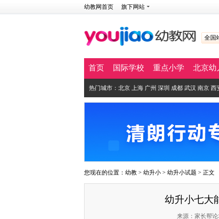
幼教网首页
旗下网站
全国
首页
国际学校
重点小学
北京幼
热门城市：
北京
上海
广州
深圳
成都
武汉
南京
西
您现在的位置：
幼教
>
幼升小
>
幼升小试题
> 正文
幼升小七大
来源：家长帮论坛佛山