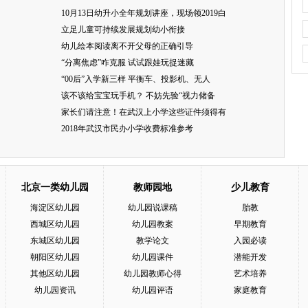
10月13日幼升小全年规划讲座，现场领2019白
立足儿童可持续发展规划幼小衔接
幼儿绘本阅读离不开父母的正确引导
“分离焦虑”咋克服 试试跟娃玩捉迷藏
“00后”入学新三样 平衡车、投影机、无人
该不该给宝宝玩手机？ 不妨先验“视力储备
家长们请注意！在武汉上小学这些证件须得有
2018年武汉市民办小学收费标准参考
北京一类幼儿园
教师园地
少儿教育
海淀区幼儿园
幼儿园说课稿
胎教
西城区幼儿园
幼儿园教案
早期教育
东城区幼儿园
教学论文
入园必读
朝阳区幼儿园
幼儿园课件
潜能开发
其他区幼儿园
幼儿园教师心得
艺术培养
幼儿园资讯
幼儿园评语
家庭教育