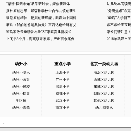
“思辨·探索未知”教学研讨会，聚焦新媒体
幼儿绘本阅读
播种原创思维，戴森推动校企合作共筑创新生
“分离焦虑”咋
鼓励原创精神，挖掘创新可能，戴森为中国科
“00后”入学新
磨铁《我的爸爸是奥特曼》宫西达也给所有父
该不该给宝宝玩
斑马家政云重磅发布HCST家庭育儿新模式
家长们请注意
上飞书8个月，海亮硕果累累，产出百余案例
2018年武汉
幼升小
重点小学
北京一类幼儿园
幼升小资讯
上海小学
海淀区幼儿园
幼升小政策
广州小学
西城区幼儿园
幼升小择校
深圳小学
东城区幼儿园
幼升小指导
成都小学
朝阳区幼儿园
学区房
武汉小学
其他区幼儿园
幼升小真题
南京小学
幼儿园资讯
-->