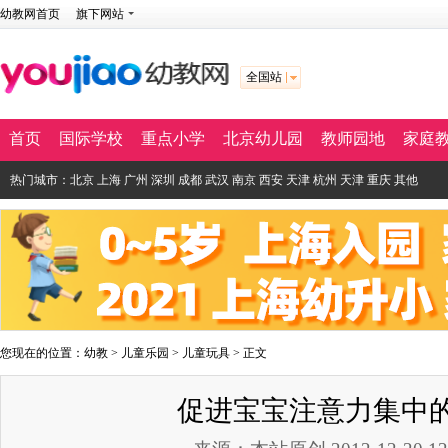
幼教网首页
旗下网站
全国站
首页
国际学校
重点小学
北京幼儿园
教师园地
家庭
热门城市：
北京
上海
广州
深圳
成都
武汉
南京
西安
天津
杭州
天津
重庆
其他
您现在的位置：
幼教
>
儿童乐园
>
儿童玩具
> 正文
促进宝宝注意力集中