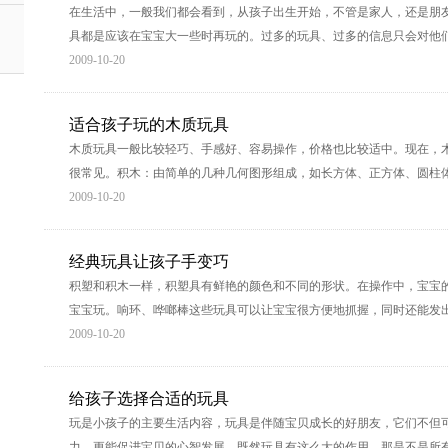
在生活中，一般我们都会看到，从孩子出生开始，不管是家人，还是朋
具都是应该在宝宝大一些时再玩的。过多的玩具、过多的信息只会对他
2009-10-20
适合孩子玩的木质玩具
木质玩具一般比较轻巧、手感好、容易操作，价格也比较适中。现在，
很常见。积木：由简单的几种几何图形组成，如长方体、正方体、圆柱
2009-10-20
经典玩具让孩子手变巧
积塑和积木一样，积塑具有鲜艳的颜色和不同的形状。在操作中，宝宝
宝宝玩。响环、哗啷棒这些玩具可以让宝宝很方便地抓握，同时还能发
2009-10-20
给孩子选择合适的玩具
玩是小孩子的主要生活内容，玩具是伴随宝贝成长的好朋友，它们不但
力，更能促进宝贝的心智发展。既然玩具有这么大的作用，那是不是所