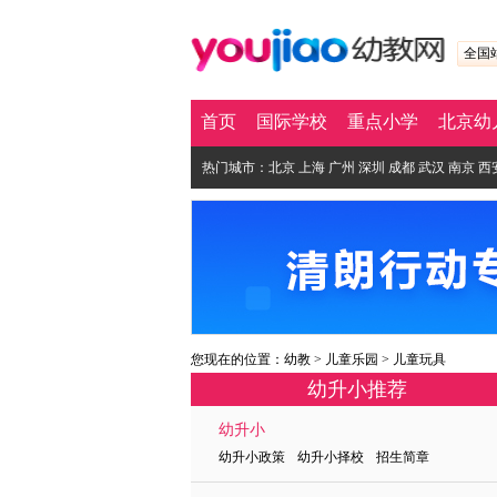
全国
首页
国际学校
重点小学
北京幼
热门城市：
北京
上海
广州
深圳
成都
武汉
南京
西
您现在的位置：
幼教
>
儿童乐园
>
儿童玩具
幼升小推荐
幼升小
幼升小政策 幼升小择校 招生简章