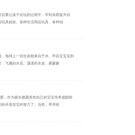
而且要让孩子在玩的过程中，学到东西提升自
如玩具娃娃、各种生活用品玩具、各种动
源，地球上一切生命都来自于水。早在宝宝见到
打，飞溅的水花、荡漾的水波、雾蒙蒙
可爱，作为家长都愿意把自己的宝宝培养成聪明
识的开发笑宝的智力了。当然，早早的