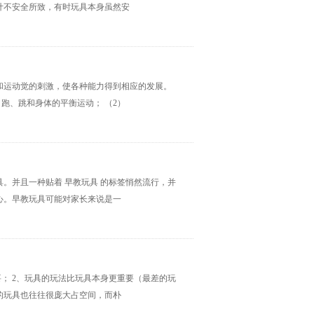
计不安全所致，有时玩具本身虽然安
和运动觉的刺激，使各种能力得到相应的发展。
跑、跳和身体的平衡运动； （2）
。并且一种贴着 早教玩具 的标签悄然流行，并
心。早教玩具可能对家长来说是一
； 2、玩具的玩法比玩具本身更重要（最差的玩
的玩具也往往很庞大占空间，而朴