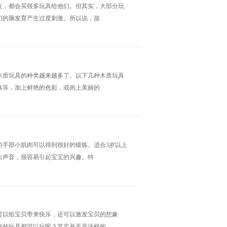
友，都会买很多玩具给他们。但其实，大部分玩
们的脑发育产生过度刺激。所以说，孩
木质玩具的种类越来越多了。以下几种木质玩具
体等，加上鲜艳的色彩，或画上美丽的
的手部小肌肉可以得到很好的锻炼。适合3岁以上
出声音，很容易引起宝宝的兴趣。特
可以给宝贝带来快乐，还可以激发宝贝的想象
有的玩具都可以玩呢？其实并不是这样的