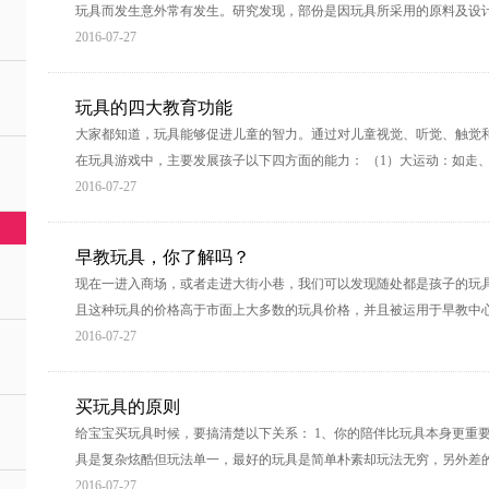
玩具而发生意外常有发生。研究发现，部份是因玩具所采用的原料及设
2016-07-27
玩具的四大教育功能
大家都知道，玩具能够促进儿童的智力。通过对儿童视觉、听觉、触觉
在玩具游戏中，主要发展孩子以下四方面的能力： （1）大运动：如走、
2016-07-27
早教玩具，你了解吗？
现在一进入商场，或者走进大街小巷，我们可以发现随处都是孩子的玩具
且这种玩具的价格高于市面上大多数的玩具价格，并且被运用于早教中
2016-07-27
买玩具的原则
给宝宝买玩具时候，要搞清楚以下关系： 1、你的陪伴比玩具本身更重要
具是复杂炫酷但玩法单一，最好的玩具是简单朴素却玩法无穷，另外差
2016-07-27