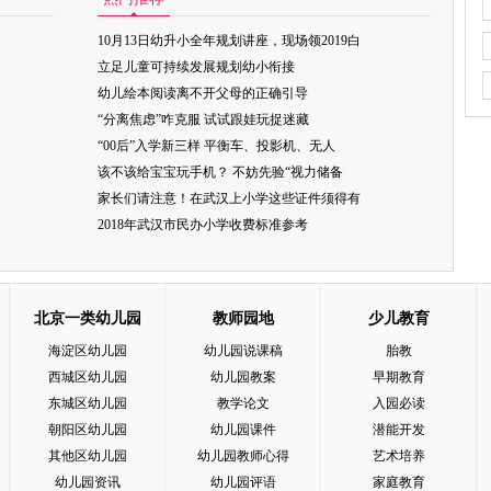
10月13日幼升小全年规划讲座，现场领2019白
立足儿童可持续发展规划幼小衔接
幼儿绘本阅读离不开父母的正确引导
“分离焦虑”咋克服 试试跟娃玩捉迷藏
“00后”入学新三样 平衡车、投影机、无人
该不该给宝宝玩手机？ 不妨先验“视力储备
家长们请注意！在武汉上小学这些证件须得有
2018年武汉市民办小学收费标准参考
北京一类幼儿园
教师园地
少儿教育
海淀区幼儿园
幼儿园说课稿
胎教
西城区幼儿园
幼儿园教案
早期教育
东城区幼儿园
教学论文
入园必读
朝阳区幼儿园
幼儿园课件
潜能开发
其他区幼儿园
幼儿园教师心得
艺术培养
幼儿园资讯
幼儿园评语
家庭教育