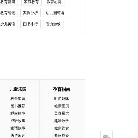
教育新闻
家庭教育
教育心得
教育随笔
案例分析
幼儿园评语
少儿英语
图书排行
智力游戏
儿童乐园
孕育指南
科普知识
时尚妈咪
图书推荐
健康宝贝
睡前故事
美食厨房
成语故事
趣味数学
童话故事
健康饮食
唐诗宋词
专家答疑