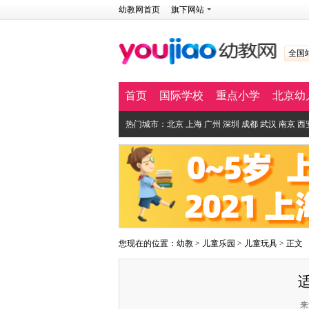
幼教网首页
旗下网站
全国
首页
国际学校
重点小学
北京幼
热门城市：
北京
上海
广州
深圳
成都
武汉
南京
西
您现在的位置：
幼教
>
儿童乐园
>
儿童玩具
> 正文
来