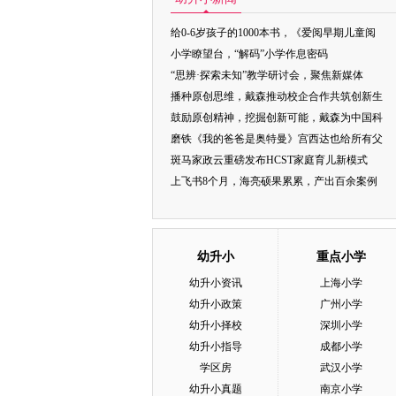
给0-6岁孩子的1000本书，《爱阅早期儿童阅
小学瞭望台，“解码”小学作息密码
“思辨·探索未知”教学研讨会，聚焦新媒体
播种原创思维，戴森推动校企合作共筑创新生
鼓励原创精神，挖掘创新可能，戴森为中国科
磨铁《我的爸爸是奥特曼》宫西达也给所有父
斑马家政云重磅发布HCST家庭育儿新模式
上飞书8个月，海亮硕果累累，产出百余案例
幼升小
重点小学
幼升小资讯
上海小学
幼升小政策
广州小学
幼升小择校
深圳小学
幼升小指导
成都小学
学区房
武汉小学
幼升小真题
南京小学