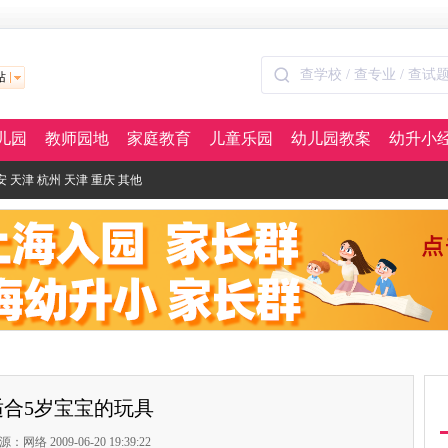
站
儿园
教师园地
家庭教育
儿童乐园
幼儿园教案
幼升小
安
天津
杭州
天津
重庆
其他
适合5岁宝宝的玩具
源：网络 2009-06-20 19:39:22