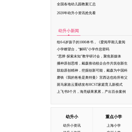
全国各地幼儿园教案汇总
2020年幼升小资讯抢先看
幼升小新闻
给0-6岁孩子的1000本书，《爱阅早期儿童阅
小学瞭望台，“解码”小学作息密码
“思辨·探索未知”教学研讨会，聚焦新媒体
播种原创思维，戴森推动校企合作共筑创新生
鼓励原创精神，挖掘创新可能，戴森为中国科
磨铁《我的爸爸是奥特曼》宫西达也给所有父
斑马家政云重磅发布HCST家庭育儿新模式
上飞书8个月，海亮硕果累累，产出百余案例
幼升小
重点小学
幼升小资讯
上海小学