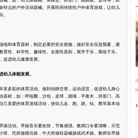
械，如：幼儿体操圈、体操垫、拱形门、跷跷板、皮球等，鼓
龄特点的户外活动器械。开展民间传统性户外体育游戏，让幼儿
乐。
地和体育器材，制定必要的安全措施，做好安全应急预案，避
教育性、科学性、趣味性、全面性原则，寓学于乐，寓练于乐。
，促进幼儿健康发展。
进幼儿体能发展。
[
富多彩的体育活动。做到动静交替，运动适宜，促进幼儿身心
[
动器材，如：呼啦圈，沙包，皮球，跳绳，平衡木，拱形门、高
自己喜爱的体育游戏活动，使幼儿走、跑、跳、钻、爬等基本动
操活动。早操音乐要欢快，节奏感强。教师口令要清晰，示范
小班、托班做模仿操，中大班做轻器械操或武术操。教师在早操