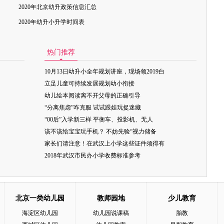
2020年北京幼升政策信息汇总
2020年幼升小升学时间表
热门推荐
10月13日幼升小全年规划讲座，现场领2019白
立足儿童可持续发展规划幼小衔接
幼儿绘本阅读离不开父母的正确引导
“分离焦虑”咋克服 试试跟娃玩捉迷藏
“00后”入学新三样 平衡车、投影机、无人
该不该给宝宝玩手机？ 不妨先验“视力储备
家长们请注意！在武汉上小学这些证件须得有
2018年武汉市民办小学收费标准参考
北京一类幼儿园
教师园地
少儿教育
海淀区幼儿园
幼儿园说课稿
胎教