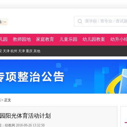
站
儿园
教师园地
家庭教育
儿童乐园
幼儿园教案
幼升小
安
天津
杭州
天津
重庆
其他
结
> 正文
园阳光体育活动计划
：幼教网 2018-09-26 13:32:50