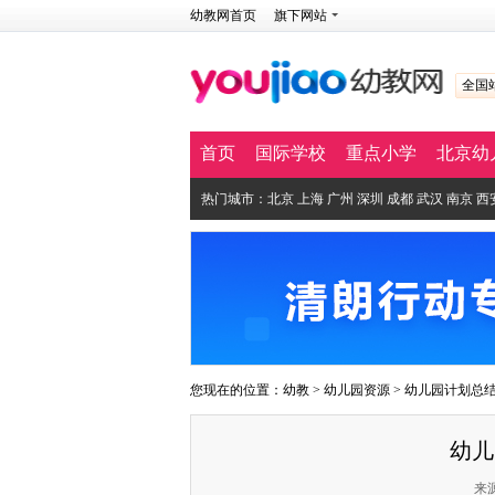
幼教网首页
旗下网站
全国
首页
国际学校
重点小学
北京幼
热门城市：
北京
上海
广州
深圳
成都
武汉
南京
西
您现在的位置：
幼教
>
幼儿园资源
>
幼儿园计划总
幼儿
来源