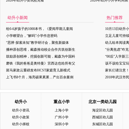
2020年幼升小资讯抢先看
2020年幼升小升学时间表
幼升小新闻
热门推荐
给0-6岁孩子的1000本书，《爱阅早期儿童阅
10月13日幼升
小学瞭望台，“解码”小学作息密码
立足儿童可持
“思辨·探索未知”教学研讨会，聚焦新媒体
幼儿绘本阅读
播种原创思维，戴森推动校企合作共筑创新生
“分离焦虑”咋
鼓励原创精神，挖掘创新可能，戴森为中国科
“00后”入学新
磨铁《我的爸爸是奥特曼》宫西达也给所有父
该不该给宝宝玩
斑马家政云重磅发布HCST家庭育儿新模式
家长们请注意
上飞书8个月，海亮硕果累累，产出百余案例
2018年武汉
幼升小
重点小学
北京一类幼儿园
幼升小资讯
上海小学
海淀区幼儿园
幼升小政策
广州小学
西城区幼儿园
幼升小择校
深圳小学
东城区幼儿园