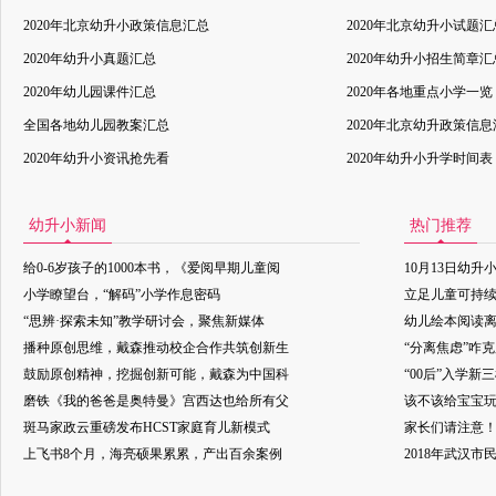
2020年北京幼升小政策信息汇总
2020年北京幼升小试题汇
2020年幼升小真题汇总
2020年幼升小招生简章汇
2020年幼儿园课件汇总
2020年各地重点小学一览
全国各地幼儿园教案汇总
2020年北京幼升政策信
2020年幼升小资讯抢先看
2020年幼升小升学时间表
幼升小新闻
热门推荐
给0-6岁孩子的1000本书，《爱阅早期儿童阅
10月13日幼升
小学瞭望台，“解码”小学作息密码
立足儿童可持
“思辨·探索未知”教学研讨会，聚焦新媒体
幼儿绘本阅读
播种原创思维，戴森推动校企合作共筑创新生
“分离焦虑”咋
鼓励原创精神，挖掘创新可能，戴森为中国科
“00后”入学新
磨铁《我的爸爸是奥特曼》宫西达也给所有父
该不该给宝宝玩
斑马家政云重磅发布HCST家庭育儿新模式
家长们请注意
上飞书8个月，海亮硕果累累，产出百余案例
2018年武汉