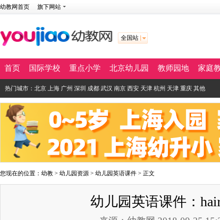
幼教网首页
旗下网站
全国站
首页
国际学校
重点小学
北京幼儿园
教师园地
家庭
热门城市：
北京
上海
广州
深圳
成都
武汉
南京
西安
天津
杭州
天津
重庆
其他
您现在的位置：
幼教
>
幼儿园资源
>
幼儿园英语课件
> 正文
幼儿园英语课件：hai