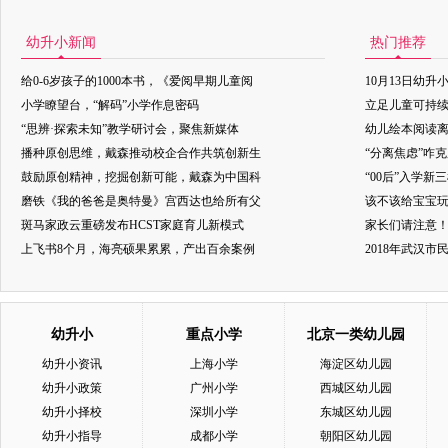
幼升小新闻
热门推荐
给0-6岁孩子的1000本书，《爱阅早期儿童阅
10月13日幼升
小学瞭望台，“解码”小学作息密码
立足儿童可持
“思辨·探索未知”教学研讨会，聚焦新媒体
幼儿绘本阅读
播种原创思维，戴森推动校企合作共筑创新生
“分离焦虑”咋
鼓励原创精神，挖掘创新可能，戴森为中国科
“00后”入学新
磨铁《我的爸爸是奥特曼》宫西达也给所有父
该不该给宝宝玩
斑马家政云重磅发布HCST家庭育儿新模式
家长们请注意
上飞书8个月，海亮硕果累累，产出百余案例
2018年武汉
幼升小
重点小学
北京一类幼儿园
幼升小资讯
上海小学
海淀区幼儿园
幼升小政策
广州小学
西城区幼儿园
幼升小择校
深圳小学
东城区幼儿园
幼升小指导
成都小学
朝阳区幼儿园