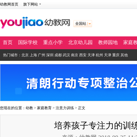
幼教网首页
旗下网站
全国站
首页
国际学校
重点小学
北京幼儿园
教师园地
家庭
热门城市：
北京
上海
广州
深圳
成都
武汉
南京
西安
天津
杭州
天津
重庆
其他
您现在的位置：
幼教
>
家庭教育
>
注意力训练
> 正文
培养孩子专注力的训