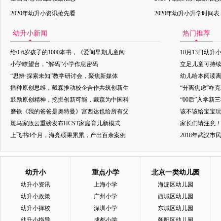
2020年幼升小资讯抢先看
2020年幼升小升学时间表
幼升小新闻
热门推荐
给0-6岁孩子的1000本书，《爱阅早期儿童阅
10月13日幼升
小学瞭望台，“解码”小学作息密码
立足儿童可持
“思辨·探索未知”教学研讨会，聚焦新媒体
幼儿绘本阅读
播种原创思维，戴森推动校企合作共筑创新生
“分离焦虑”咋
鼓励原创精神，挖掘创新可能，戴森为中国科
“00后”入学新
磨铁《我的爸爸是奥特曼》宫西达也给所有父
该不该给宝宝玩
斑马家政云重磅发布HCST家庭育儿新模式
家长们请注意
上飞书8个月，海亮硕果累累，产出百余案例
2018年武汉
幼升小
重点小学
北京一类幼儿园
幼升小资讯
上海小学
海淀区幼儿园
幼升小政策
广州小学
西城区幼儿园
幼升小择校
深圳小学
东城区幼儿园
幼升小指导
成都小学
朝阳区幼儿园