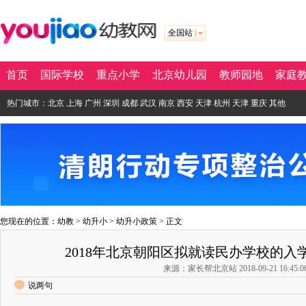
全国站
首页
国际学校
重点小学
北京幼儿园
教师园地
家庭
热门城市：
北京
上海
广州
深圳
成都
武汉
南京
西安
天津
杭州
天津
重庆
其他
您现在的位置：
幼教
>
幼升小
>
幼升小政策
> 正文
2018年北京朝阳区拟就读民办学校的入
来源：家长帮北京站 2018-09-21 16:45:0
说两句