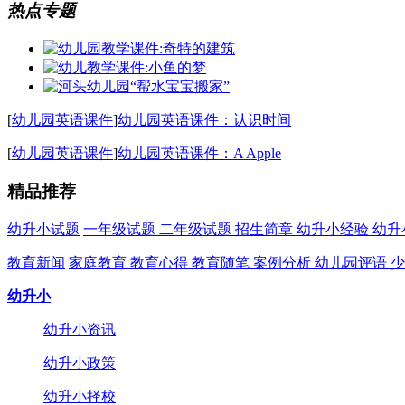
热点专题
[
幼儿园英语课件
]
幼儿园英语课件：认识时间
[
幼儿园英语课件
]
幼儿园英语课件：A Apple
精品推荐
幼升小试题
一年级试题
二年级试题
招生简章
幼升小经验
幼升
教育新闻
家庭教育
教育心得
教育随笔
案例分析
幼儿园评语
少
幼升小
幼升小资讯
幼升小政策
幼升小择校