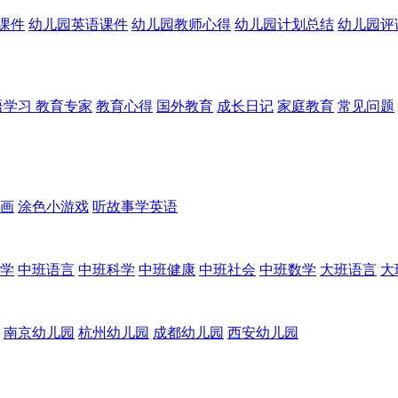
课件
幼儿园英语课件
幼儿园教师心得
幼儿园计划总结
幼儿园评
语学习
教育专家
教育心得
国外教育
成长日记
家庭教育
常见问题
画
涂色小游戏
听故事学英语
学
中班语言
中班科学
中班健康
中班社会
中班数学
大班语言
大
南京幼儿园
杭州幼儿园
成都幼儿园
西安幼儿园