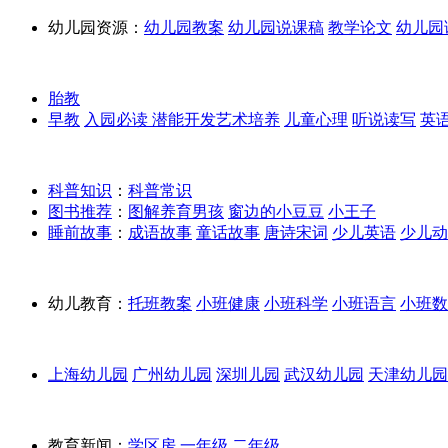
幼儿园资源：
幼儿园教案
幼儿园说课稿
教学论文
幼儿园
胎教
早教
入园必读
潜能开发
艺术培养
儿童心理
听说读写
英
科普知识
：
科普常识
图书推荐
：
图解养育男孩
窗边的小豆豆
小王子
睡前故事
：
成语故事
童话故事
唐诗宋词
少儿英语
少儿动
幼儿教育：
托班教案
小班健康
小班科学
小班语言
小班数
上海幼儿园
广州幼儿园
深圳儿园
武汉幼儿园
天津幼儿园
教育新闻：
学区房
一年级
二年级