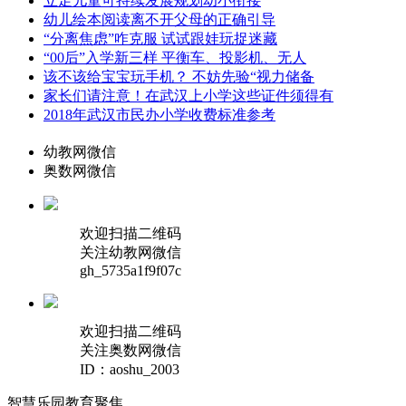
立足儿童可持续发展规划幼小衔接
幼儿绘本阅读离不开父母的正确引导
“分离焦虑”咋克服 试试跟娃玩捉迷藏
“00后”入学新三样 平衡车、投影机、无人
该不该给宝宝玩手机？ 不妨先验“视力储备
家长们请注意！在武汉上小学这些证件须得有
2018年武汉市民办小学收费标准参考
幼教网微信
奥数网微信
欢迎扫描二维码
关注幼教网微信
gh_5735a1f9f07c
欢迎扫描二维码
关注奥数网微信
ID：aoshu_2003
智慧乐园
教育聚焦