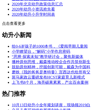
2020年北京幼升政策信息汇总
2020年幼升小资讯抢先看
2020年幼升小升学时间表
点击查看更多
幼升小新闻
给0-6岁孩子的1000本书，《爱阅早期儿童阅
小学瞭望台，“解码”小学作息密码
“思辨·探索未知”教学研讨会，聚焦新媒体
播种原创思维，戴森推动校企合作共筑创新生
鼓励原创精神，挖掘创新可能，戴森为中国科
磨铁《我的爸爸是奥特曼》宫西达也给所有父
斑马家政云重磅发布HCST家庭育儿新模式
上飞书8个月，海亮硕果累累，产出百余案例
热门推荐
10月13日幼升小全年规划讲座，现场领2019白