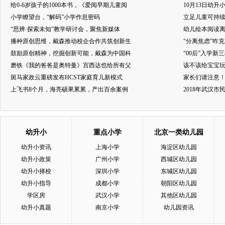
给0-6岁孩子的1000本书，《爱阅早期儿童阅
10月13日幼升
小学瞭望台，“解码”小学作息密码
立足儿童可持
“思辨·探索未知”教学研讨会，聚焦新媒体
幼儿绘本阅读
播种原创思维，戴森推动校企合作共筑创新生
“分离焦虑”咋
鼓励原创精神，挖掘创新可能，戴森为中国科
“00后”入学新
磨铁《我的爸爸是奥特曼》宫西达也给所有父
该不该给宝宝玩
斑马家政云重磅发布HCST家庭育儿新模式
家长们请注意
上飞书8个月，海亮硕果累累，产出百余案例
2018年武汉
幼升小
重点小学
北京一类幼儿园
幼升小资讯
上海小学
海淀区幼儿园
幼升小政策
广州小学
西城区幼儿园
幼升小择校
深圳小学
东城区幼儿园
幼升小指导
成都小学
朝阳区幼儿园
学区房
武汉小学
其他区幼儿园
幼升小真题
南京小学
幼儿园资讯