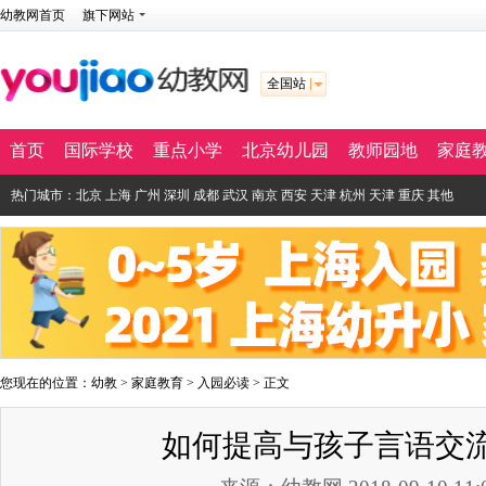
幼教网首页
旗下网站
全国站
首页
国际学校
重点小学
北京幼儿园
教师园地
家庭
热门城市：
北京
上海
广州
深圳
成都
武汉
南京
西安
天津
杭州
天津
重庆
其他
您现在的位置：
幼教
>
家庭教育
>
入园必读
> 正文
如何提高与孩子言语交