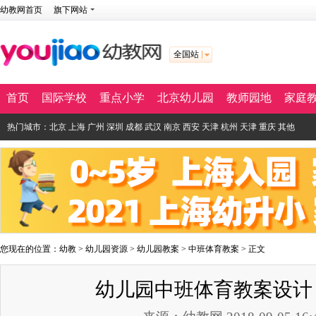
幼教网首页
旗下网站
全国站
首页
国际学校
重点小学
北京幼儿园
教师园地
家庭
热门城市：
北京
上海
广州
深圳
成都
武汉
南京
西安
天津
杭州
天津
重庆
其他
您现在的位置：
幼教
>
幼儿园资源
>
幼儿园教案
>
中班体育教案
> 正文
幼儿园中班体育教案设计