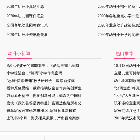
2020年幼升小真题汇总
2020年幼升小招生简章汇
2020年幼儿园课件汇总
2020年各地重点小学一览
全国各地幼儿园教案汇总
2020年北京幼升政策信
2020年幼升小资讯抢先看
2020年幼升小升学时间表
幼升小新闻
热门推荐
给0-6岁孩子的1000本书，《爱阅早期儿童阅
10月13日幼升
小学瞭望台，“解码”小学作息密码
立足儿童可持
“思辨·探索未知”教学研讨会，聚焦新媒体
幼儿绘本阅读
播种原创思维，戴森推动校企合作共筑创新生
“分离焦虑”咋
鼓励原创精神，挖掘创新可能，戴森为中国科
“00后”入学新
磨铁《我的爸爸是奥特曼》宫西达也给所有父
该不该给宝宝玩
斑马家政云重磅发布HCST家庭育儿新模式
家长们请注意
上飞书8个月，海亮硕果累累，产出百余案例
2018年武汉