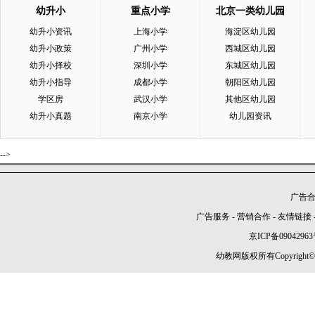
幼升小
重点小学
北京一类幼儿园
幼升小资讯
上海小学
海淀区幼儿园
幼升小政策
广州小学
西城区幼儿园
幼升小择校
深圳小学
东城区幼儿园
幼升小指导
成都小学
朝阳区幼儿园
学区房
武汉小学
其他区幼儿园
幼升小真题
南京小学
幼儿园资讯
-->
广告合作
广告服务
-
营销合作
-
友情链接
京ICP备09042963
幼教网版权所有Copyright©2005-2