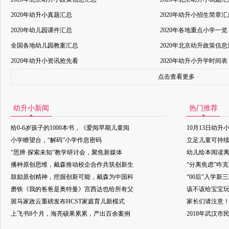
2020年幼升小真题汇总
2020年幼升小招生简章汇
2020年幼儿园课件汇总
2020年各地重点小学一览
全国各地幼儿园教案汇总
2020年北京幼升政策信
2020年幼升小资讯抢先看
2020年幼升小升学时间表
点击查看更多
幼升小新闻
热门推荐
给0-6岁孩子的1000本书，《爱阅早期儿童阅
10月13日幼升
小学瞭望台，“解码”小学作息密码
立足儿童可持
“思辨·探索未知”教学研讨会，聚焦新媒体
幼儿绘本阅读
播种原创思维，戴森推动校企合作共筑创新生
“分离焦虑”咋
鼓励原创精神，挖掘创新可能，戴森为中国科
“00后”入学新
磨铁《我的爸爸是奥特曼》宫西达也给所有父
该不该给宝宝玩
斑马家政云重磅发布HCST家庭育儿新模式
家长们请注意
上飞书8个月，海亮硕果累累，产出百余案例
2018年武汉