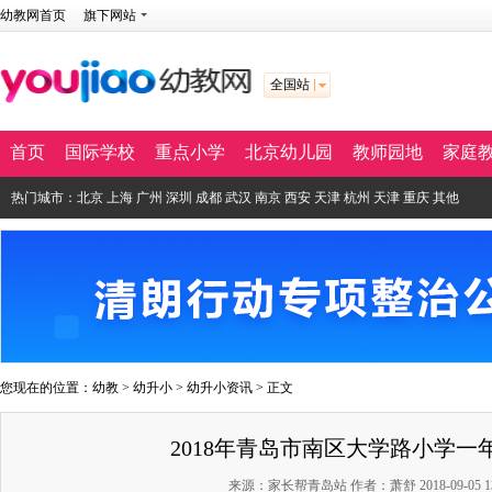
幼教网首页
旗下网站
全国站
首页
国际学校
重点小学
北京幼儿园
教师园地
家庭
热门城市：
北京
上海
广州
深圳
成都
武汉
南京
西安
天津
杭州
天津
重庆
其他
您现在的位置：
幼教
>
幼升小
>
幼升小资讯
> 正文
2018年青岛市南区大学路小学一
来源：家长帮青岛站 作者：萧舒 2018-09-05 13: