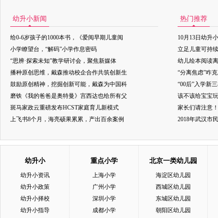
幼升小新闻
热门推荐
给0-6岁孩子的1000本书，《爱阅早期儿童阅
10月13日幼升
小学瞭望台，“解码”小学作息密码
立足儿童可持
“思辨·探索未知”教学研讨会，聚焦新媒体
幼儿绘本阅读
播种原创思维，戴森推动校企合作共筑创新生
“分离焦虑”咋
鼓励原创精神，挖掘创新可能，戴森为中国科
“00后”入学新
磨铁《我的爸爸是奥特曼》宫西达也给所有父
该不该给宝宝玩
斑马家政云重磅发布HCST家庭育儿新模式
家长们请注意
上飞书8个月，海亮硕果累累，产出百余案例
2018年武汉
幼升小
重点小学
北京一类幼儿园
幼升小资讯
上海小学
海淀区幼儿园
幼升小政策
广州小学
西城区幼儿园
幼升小择校
深圳小学
东城区幼儿园
幼升小指导
成都小学
朝阳区幼儿园