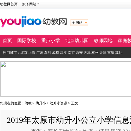
幼教网首页
旗下网站
全国站
首页
国际学校
重点小学
北京幼儿园
教师园地
家庭
热门城市：
北京
上海
广州
深圳
成都
武汉
南京
西安
天津
杭州
天津
重庆
其他
您现在的位置：
幼教
>
幼升小
>
幼升小资讯
> 正文
2019年太原市幼升小公立小学信