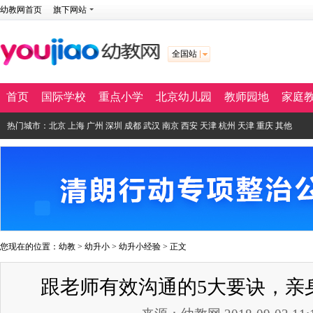
幼教网首页
旗下网站
全国站
首页
国际学校
重点小学
北京幼儿园
教师园地
家庭
热门城市：
北京
上海
广州
深圳
成都
武汉
南京
西安
天津
杭州
天津
重庆
其他
您现在的位置：
幼教
>
幼升小
>
幼升小经验
> 正文
跟老师有效沟通的5大要诀，亲