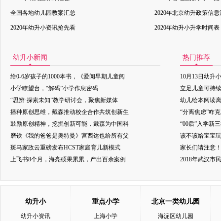
全国各地幼儿园教案汇总
2020年北京幼升政策信
2020年幼升小资讯抢先看
2020年幼升小升学时间表
幼升小新闻
热门推荐
给0-6岁孩子的1000本书，《爱阅早期儿童阅
10月13日幼升
小学瞭望台，“解码”小学作息密码
立足儿童可持
“思辨·探索未知”教学研讨会，聚焦新媒体
幼儿绘本阅读
播种原创思维，戴森推动校企合作共筑创新生
“分离焦虑”咋
鼓励原创精神，挖掘创新可能，戴森为中国科
“00后”入学新
磨铁《我的爸爸是奥特曼》宫西达也给所有父
该不该给宝宝玩
斑马家政云重磅发布HCST家庭育儿新模式
家长们请注意
上飞书8个月，海亮硕果累累，产出百余案例
2018年武汉
幼升小
重点小学
北京一类幼儿园
幼升小资讯
上海小学
海淀区幼儿园