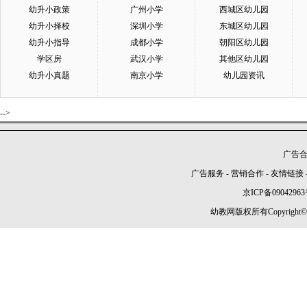
幼升小政策
广州小学
西城区幼儿园
幼升小择校
深圳小学
东城区幼儿园
幼升小指导
成都小学
朝阳区幼儿园
学区房
武汉小学
其他区幼儿园
幼升小真题
南京小学
幼儿园资讯
-->
广告合作
广告服务
-
营销合作
-
友情链接
京ICP备09042963
幼教网版权所有Copyright©2005-2