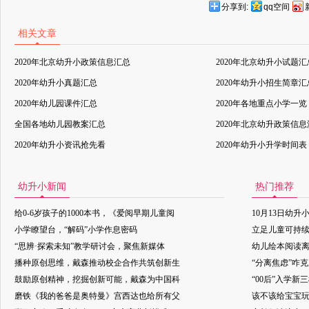
分享到:
qq空间
相关文章
2020年北京幼升小政策信息汇总
2020年北京幼升小试题汇
2020年幼升小真题汇总
2020年幼升小招生简章汇
2020年幼儿园课件汇总
2020年各地重点小学一览
全国各地幼儿园教案汇总
2020年北京幼升政策信
2020年幼升小资讯抢先看
2020年幼升小升学时间表
幼升小新闻
热门推荐
给0-6岁孩子的1000本书，《爱阅早期儿童阅
10月13日幼升
小学瞭望台，“解码”小学作息密码
立足儿童可持
“思辨·探索未知”教学研讨会，聚焦新媒体
幼儿绘本阅读
播种原创思维，戴森推动校企合作共筑创新生
“分离焦虑”咋
鼓励原创精神，挖掘创新可能，戴森为中国科
“00后”入学新
磨铁《我的爸爸是奥特曼》宫西达也给所有父
该不该给宝宝玩