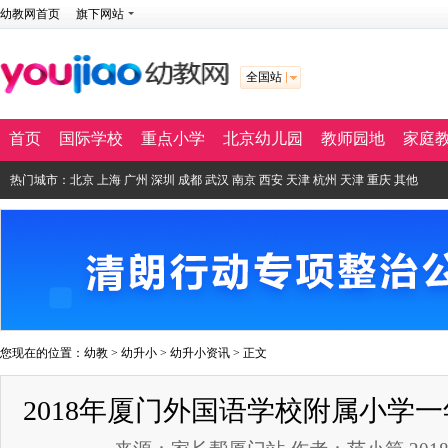
幼教网首页
旗下网站
全国站
首页
国际学校
重点小学
北京幼儿园
教师园地
家庭
热门城市：
北京
上海
广州
深圳
成都
武汉
南京
西安
天津
杭州
天津
重庆
其他
您现在的位置：
幼教
>
幼升小
>
幼升小资讯
> 正文
2018年厦门外国语学校附属小学