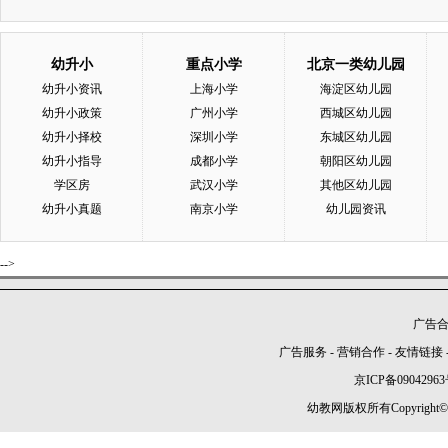
幼升小
重点小学
北京一类幼儿园
幼升小资讯
上海小学
海淀区幼儿园
幼升小政策
广州小学
西城区幼儿园
幼升小择校
深圳小学
东城区幼儿园
幼升小指导
成都小学
朝阳区幼儿园
学区房
武汉小学
其他区幼儿园
幼升小真题
南京小学
幼儿园资讯
-->
广告合作
广告服务
-
营销合作
-
友情链接
京ICP备09042963
幼教网版权所有Copyright©2005-2