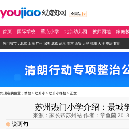
全国站
首页
国际学校
重点小学
北京幼儿园
教师园地
家庭
热门城市：
北京
上海
广州
深圳
成都
武汉
南京
西安
天津
杭州
天津
重庆
其他
您现在的位置：
幼教
>
幼升小
>
幼升小择校
> 正文
苏州热门小学介绍：景城
来源：家长帮苏州站 作者：章鱼菌 2018-08-2
说两句