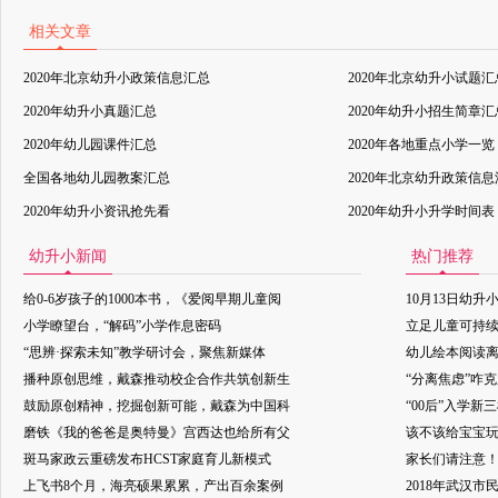
相关文章
2020年北京幼升小政策信息汇总
2020年北京幼升小试题汇
2020年幼升小真题汇总
2020年幼升小招生简章汇
2020年幼儿园课件汇总
2020年各地重点小学一览
全国各地幼儿园教案汇总
2020年北京幼升政策信
2020年幼升小资讯抢先看
2020年幼升小升学时间表
幼升小新闻
热门推荐
给0-6岁孩子的1000本书，《爱阅早期儿童阅
10月13日幼升
小学瞭望台，“解码”小学作息密码
立足儿童可持
“思辨·探索未知”教学研讨会，聚焦新媒体
幼儿绘本阅读
播种原创思维，戴森推动校企合作共筑创新生
“分离焦虑”咋
鼓励原创精神，挖掘创新可能，戴森为中国科
“00后”入学新
磨铁《我的爸爸是奥特曼》宫西达也给所有父
该不该给宝宝玩
斑马家政云重磅发布HCST家庭育儿新模式
家长们请注意
上飞书8个月，海亮硕果累累，产出百余案例
2018年武汉