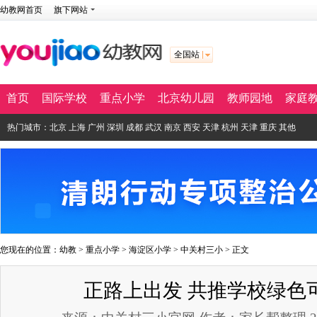
幼教网首页
旗下网站
全国站
首页
国际学校
重点小学
北京幼儿园
教师园地
家庭
热门城市：
北京
上海
广州
深圳
成都
武汉
南京
西安
天津
杭州
天津
重庆
其他
您现在的位置：
幼教
>
重点小学
>
海淀区小学
>
中关村三小
> 正文
正路上出发 共推学校绿色