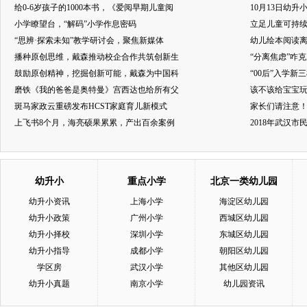
给0-6岁孩子的1000本书，《爱阅早期儿童阅
10月13日幼升
小学瞭望台，“解码”小学作息密码
立足儿童可持
“思辨·探索未知”教学研讨会，聚焦新媒体
幼儿绘本阅读
播种原创思维，戴森推动校企合作共筑创新生
“分离焦虑”咋
鼓励原创精神，挖掘创新可能，戴森为中国科
“00后”入学新
磨铁《我的爸爸是奥特曼》宫西达也给所有父
该不该给宝宝玩
斑马家政云重磅发布HCST家庭育儿新模式
家长们请注意
上飞书8个月，海亮硕果累累，产出百余案例
2018年武汉
幼升小
重点小学
北京一类幼儿园
幼升小资讯
上海小学
海淀区幼儿园
幼升小政策
广州小学
西城区幼儿园
幼升小择校
深圳小学
东城区幼儿园
幼升小指导
成都小学
朝阳区幼儿园
学区房
武汉小学
其他区幼儿园
幼升小真题
南京小学
幼儿园资讯