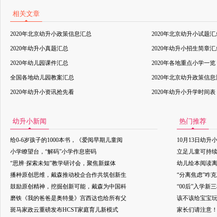
相关文章
2020年北京幼升小政策信息汇总
2020年北京幼升小试题汇
2020年幼升小真题汇总
2020年幼升小招生简章汇
2020年幼儿园课件汇总
2020年各地重点小学一览
全国各地幼儿园教案汇总
2020年北京幼升政策信
2020年幼升小资讯抢先看
2020年幼升小升学时间表
幼升小新闻
热门推荐
给0-6岁孩子的1000本书，《爱阅早期儿童阅
10月13日幼升
小学瞭望台，“解码”小学作息密码
立足儿童可持
“思辨·探索未知”教学研讨会，聚焦新媒体
幼儿绘本阅读
播种原创思维，戴森推动校企合作共筑创新生
“分离焦虑”咋
鼓励原创精神，挖掘创新可能，戴森为中国科
“00后”入学新
磨铁《我的爸爸是奥特曼》宫西达也给所有父
该不该给宝宝玩
斑马家政云重磅发布HCST家庭育儿新模式
家长们请注意