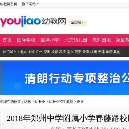
幼教网首页
旗下网站
全国站
首页
国际学校
重点小学
北京幼儿园
教师园地
家庭
热门城市：
北京
上海
广州
深圳
成都
武汉
南京
西安
天津
杭州
天津
重庆
其他
您现在的位置：
幼教
>
幼升小
>
幼升小招生简章
> 正文
2018年郑州中学附属小学春藤路