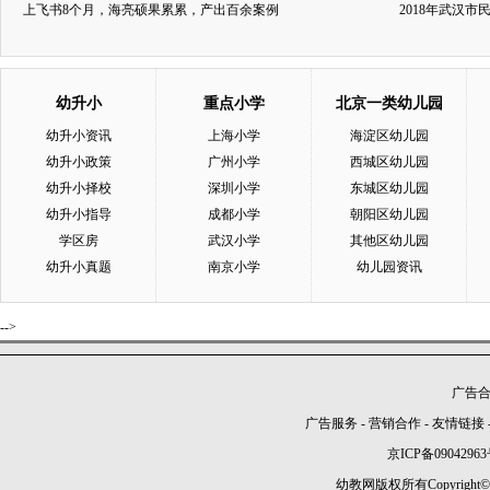
上飞书8个月，海亮硕果累累，产出百余案例
2018年武汉
幼升小
重点小学
北京一类幼儿园
幼升小资讯
上海小学
海淀区幼儿园
幼升小政策
广州小学
西城区幼儿园
幼升小择校
深圳小学
东城区幼儿园
幼升小指导
成都小学
朝阳区幼儿园
学区房
武汉小学
其他区幼儿园
幼升小真题
南京小学
幼儿园资讯
-->
广告合作
广告服务
-
营销合作
-
友情链接
京ICP备09042963
幼教网版权所有Copyright©2005-2