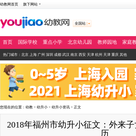
幼教网首页
旗下网站
全国站
首页
国际学校
重点小学
北京幼儿园
教师园地
家庭
热门城市：
北京
上海
广州
深圳
成都
武汉
南京
西安
天津
杭州
天津
重庆
其他
您现在的位置：
幼教
>
幼升小
>
幼升小资讯
> 正文
2018年福州市幼升小征文：外来
历