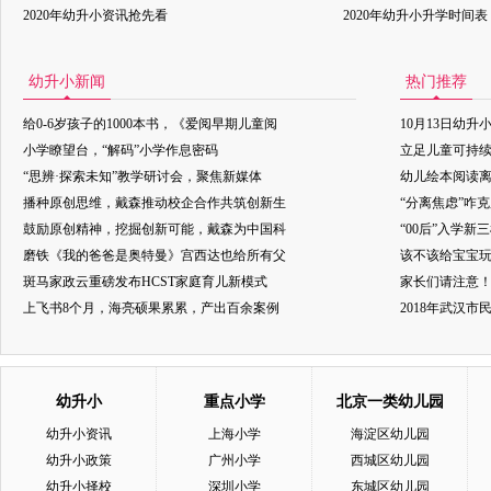
2020年幼升小资讯抢先看
2020年幼升小升学时间表
幼升小新闻
热门推荐
给0-6岁孩子的1000本书，《爱阅早期儿童阅
10月13日幼升
小学瞭望台，“解码”小学作息密码
立足儿童可持
“思辨·探索未知”教学研讨会，聚焦新媒体
幼儿绘本阅读
播种原创思维，戴森推动校企合作共筑创新生
“分离焦虑”咋
鼓励原创精神，挖掘创新可能，戴森为中国科
“00后”入学新
磨铁《我的爸爸是奥特曼》宫西达也给所有父
该不该给宝宝玩
斑马家政云重磅发布HCST家庭育儿新模式
家长们请注意
上飞书8个月，海亮硕果累累，产出百余案例
2018年武汉
幼升小
重点小学
北京一类幼儿园
幼升小资讯
上海小学
海淀区幼儿园
幼升小政策
广州小学
西城区幼儿园
幼升小择校
深圳小学
东城区幼儿园