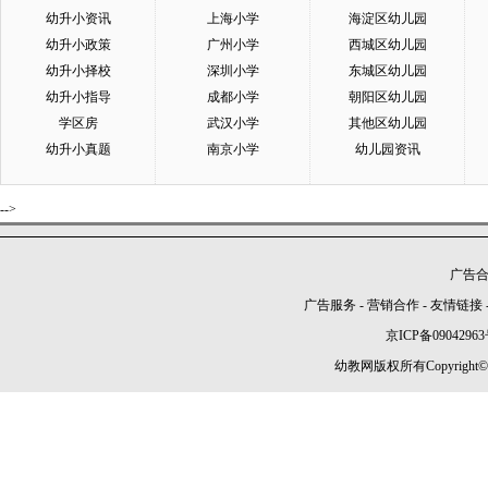
幼升小资讯
上海小学
海淀区幼儿园
幼升小政策
广州小学
西城区幼儿园
幼升小择校
深圳小学
东城区幼儿园
幼升小指导
成都小学
朝阳区幼儿园
学区房
武汉小学
其他区幼儿园
幼升小真题
南京小学
幼儿园资讯
-->
广告合作
广告服务
-
营销合作
-
友情链接
京ICP备09042963
幼教网版权所有Copyright©2005-2