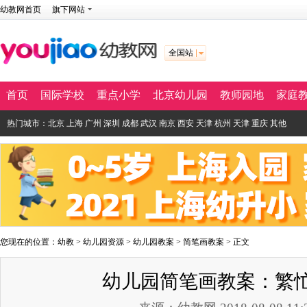
幼教网首页
旗下网站
全国站
首页
国际学校
重点小学
北京幼儿园
教师园地
家庭
热门城市：
北京
上海
广州
深圳
成都
武汉
南京
西安
天津
杭州
天津
重庆
其他
您现在的位置：
幼教
>
幼儿园资源
>
幼儿园教案
>
简笔画教案
> 正文
幼儿园简笔画教案：繁