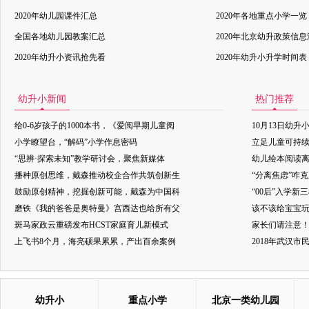
2020年幼儿园课件汇总
2020年各地重点小学一览
全国各地幼儿园教案汇总
2020年北京幼升政策信
2020年幼升小资讯抢先看
2020年幼升小升学时间表
幼升小新闻
热门推荐
给0-6岁孩子的1000本书，《爱阅早期儿童阅
10月13日幼升
小学瞭望台，“解码”小学作息密码
立足儿童可持
“思辨·探索未知”教学研讨会，聚焦新媒体
幼儿绘本阅读
播种原创思维，戴森推动校企合作共筑创新生
“分离焦虑”咋
鼓励原创精神，挖掘创新可能，戴森为中国科
“00后”入学新
磨铁《我的爸爸是奥特曼》宫西达也给所有父
该不该给宝宝玩
斑马家政云重磅发布HCST家庭育儿新模式
家长们请注意
上飞书8个月，海亮硕果累累，产出百余案例
2018年武汉
幼升小
重点小学
北京一类幼儿园