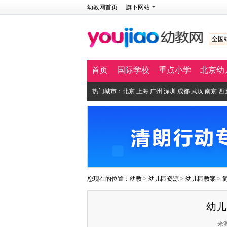
幼教网首页
旗下网站
全国
首页
国际学校
重点小学
北京幼
热门城市：
北京
上海
广州
深圳
成都
武汉
南京
西
您现在的位置：
幼教
>
幼儿园资源
>
幼儿园教案
>
幼儿
来源