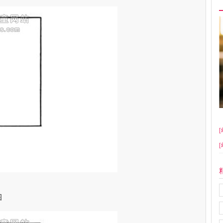
[
[
图