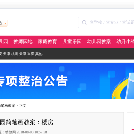
站
儿园
教师园地
家庭教育
儿童乐园
幼儿园教案
幼升小
安
天津
杭州
天津
重庆
其他
简笔画教案
> 正文
园简笔画教案：楼房
：幼教网 2018-08-08 10:57:58