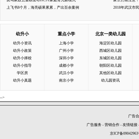
斑马家政云重磅发布HCST家庭育儿新模式
家长们请注意
上飞书8个月，海亮硕果累累，产出百余案例
2018年武汉
幼升小
重点小学
北京一类幼儿园
幼升小资讯
上海小学
海淀区幼儿园
幼升小政策
广州小学
西城区幼儿园
幼升小择校
深圳小学
东城区幼儿园
幼升小指导
成都小学
朝阳区幼儿园
学区房
武汉小学
其他区幼儿园
幼升小真题
南京小学
幼儿园资讯
-->
广告合作
广告服务
-
营销合作
-
友情链接
京ICP备09042963