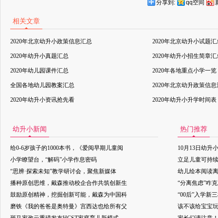
分享到:
qq空间
相关文章
2020年北京幼升小政策信息汇总
2020年北京幼升小试题汇
2020年幼升小真题汇总
2020年幼升小招生简章汇
2020年幼儿园课件汇总
2020年各地重点小学一览
全国各地幼儿园教案汇总
2020年北京幼升政策信
2020年幼升小资讯抢先看
2020年幼升小升学时间表
幼升小新闻
热门推荐
给0-6岁孩子的1000本书，《爱阅早期儿童阅
10月13日幼升
小学瞭望台，“解码”小学作息密码
立足儿童可持
“思辨·探索未知”教学研讨会，聚焦新媒体
幼儿绘本阅读
播种原创思维，戴森推动校企合作共筑创新生
“分离焦虑”咋
鼓励原创精神，挖掘创新可能，戴森为中国科
“00后”入学新
磨铁《我的爸爸是奥特曼》宫西达也给所有父
该不该给宝宝玩