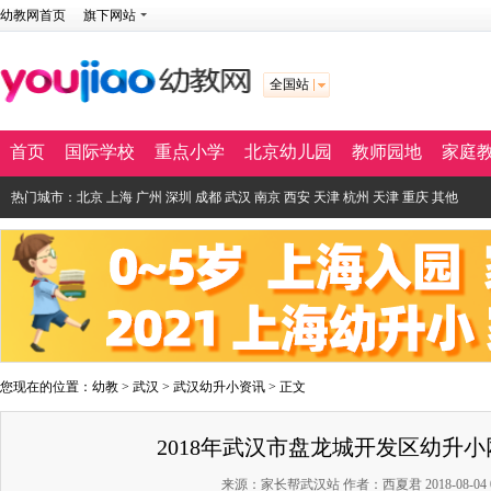
幼教网首页
旗下网站
全国站
首页
国际学校
重点小学
北京幼儿园
教师园地
家庭
热门城市：
北京
上海
广州
深圳
成都
武汉
南京
西安
天津
杭州
天津
重庆
其他
您现在的位置：
幼教
>
武汉
>
武汉幼升小资讯
> 正文
2018年武汉市盘龙城开发区幼升小网
来源：家长帮武汉站 作者：西夏君 2018-08-04 07