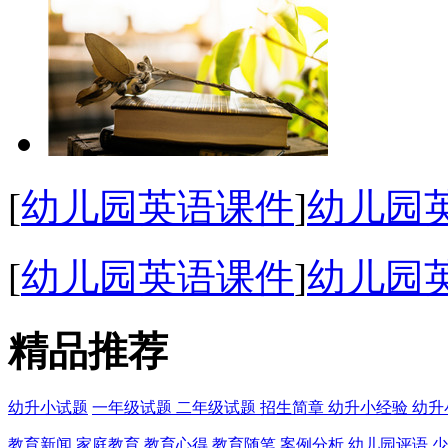
[
幼儿园英语课件
]
幼儿园
[
幼儿园英语课件
]
幼儿园英
精品推荐
幼升小试题
一年级试题
二年级试题
招生简章
幼升小经验
幼升
教育新闻
家庭教育
教育心得
教育随笔
案例分析
幼儿园评语
少