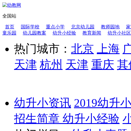
全国站
首页
国际学校
重点小学
北京幼儿园
教师园地
家
童乐园
幼儿园教案
幼升小经验
教育新闻
幼升小社区
热门城市：
北京
上海
天津
杭州
天津
重庆
其
幼升小资讯
2019幼升
招生简章
幼升小经验