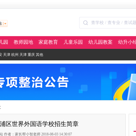
站
儿园
教师园地
家庭教育
儿童乐园
幼儿园教案
幼升小
安
天津
杭州
天津
重庆
其他
文
海青浦区世界外国语学校招生简章
者：家长帮小智老师 2018-08-03 14:30:07