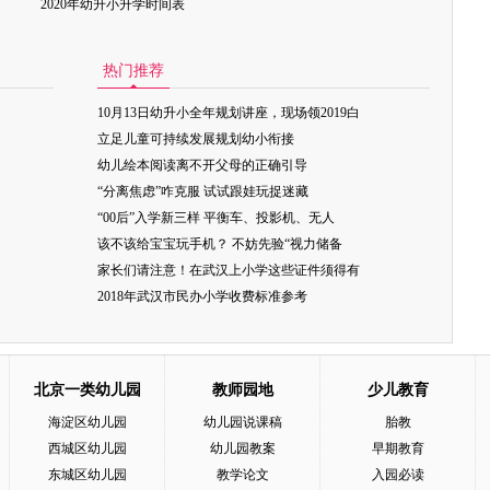
2020年幼升小升学时间表
热门推荐
10月13日幼升小全年规划讲座，现场领2019白
立足儿童可持续发展规划幼小衔接
幼儿绘本阅读离不开父母的正确引导
“分离焦虑”咋克服 试试跟娃玩捉迷藏
“00后”入学新三样 平衡车、投影机、无人
该不该给宝宝玩手机？ 不妨先验“视力储备
家长们请注意！在武汉上小学这些证件须得有
2018年武汉市民办小学收费标准参考
北京一类幼儿园
教师园地
少儿教育
海淀区幼儿园
幼儿园说课稿
胎教
西城区幼儿园
幼儿园教案
早期教育
东城区幼儿园
教学论文
入园必读