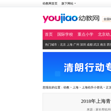
幼教网首页
旗下网站
全国
首页
国际学校
重点小学
北京幼
热门城市：
北京
上海
广州
深圳
成都
武汉
南京
西
您现在的位置：
幼教
>
上海
>
上海幼升小资讯
> 正
2018年上
来源：家长帮杭州站 作