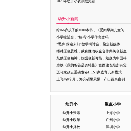
2020年幼升小资讯抢先看
幼升小新闻
给0-6岁孩子的1000本书，《爱阅早期儿童阅
小学瞭望台，“解码”小学作息密码
“思辨·探索未知”教学研讨会，聚焦新媒体
播种原创思维，戴森推动校企合作共筑创新生
鼓励原创精神，挖掘创新可能，戴森为中国科
磨铁《我的爸爸是奥特曼》宫西达也给所有父
斑马家政云重磅发布HCST家庭育儿新模式
上飞书8个月，海亮硕果累累，产出百余案例
幼升小
重点小学
幼升小资讯
上海小学
幼升小政策
广州小学
幼升小择校
深圳小学