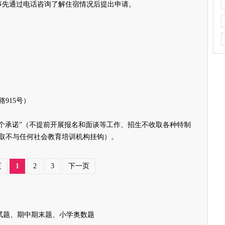
先通过电话咨询了解住宿情况后提出申请。
915号）
承诺”（不提前开展报名和面谈等工作、招生不收取各种特制
取不与任何社会教育培训机构挂钩）。
页
1
2
3
下一页
试题、期中期末题、小学奥数题