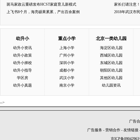
斑马家政云重磅发布HCST家庭育儿新模式
家长们请注意
上飞书8个月，海亮硕果累累，产出百余案例
2018年武汉
幼升小
重点小学
北京一类幼儿园
幼升小资讯
上海小学
海淀区幼儿园
幼升小政策
广州小学
西城区幼儿园
幼升小择校
深圳小学
东城区幼儿园
幼升小指导
成都小学
朝阳区幼儿园
学区房
武汉小学
其他区幼儿园
幼升小真题
南京小学
幼儿园资讯
-->
广告合作
广告服务
-
营销合作
-
友情链接
京ICP备09042963