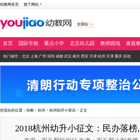
幼教网首页
旗下网站
全国站
首页
国际学校
重点小学
北京幼儿园
教师园地
家庭
热门城市：
北京
上海
广州
深圳
成都
武汉
南京
西安
天津
杭州
天津
重庆
其他
您现在的位置：
幼教
>
杭州
>
杭州幼升小资讯
> 正文
2018杭州幼升小征文：民办落榜