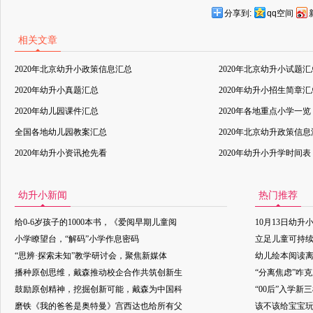
分享到:
qq空间
相关文章
2020年北京幼升小政策信息汇总
2020年北京幼升小试题汇
2020年幼升小真题汇总
2020年幼升小招生简章汇
2020年幼儿园课件汇总
2020年各地重点小学一览
全国各地幼儿园教案汇总
2020年北京幼升政策信
2020年幼升小资讯抢先看
2020年幼升小升学时间表
幼升小新闻
热门推荐
给0-6岁孩子的1000本书，《爱阅早期儿童阅
10月13日幼升
小学瞭望台，“解码”小学作息密码
立足儿童可持
“思辨·探索未知”教学研讨会，聚焦新媒体
幼儿绘本阅读
播种原创思维，戴森推动校企合作共筑创新生
“分离焦虑”咋
鼓励原创精神，挖掘创新可能，戴森为中国科
“00后”入学新
磨铁《我的爸爸是奥特曼》宫西达也给所有父
该不该给宝宝玩