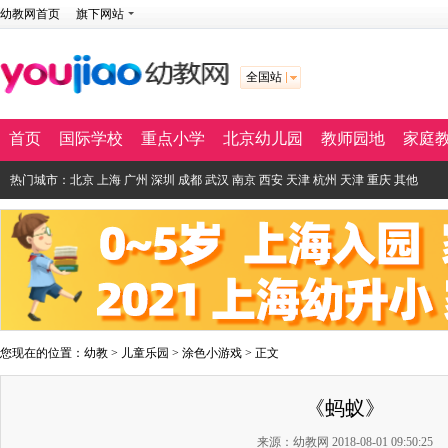
幼教网首页
旗下网站
全国站
首页
国际学校
重点小学
北京幼儿园
教师园地
家庭
热门城市：
北京
上海
广州
深圳
成都
武汉
南京
西安
天津
杭州
天津
重庆
其他
您现在的位置：
幼教
>
儿童乐园
>
涂色小游戏
> 正文
《蚂蚁》
来源：幼教网 2018-08-01 09:50:25