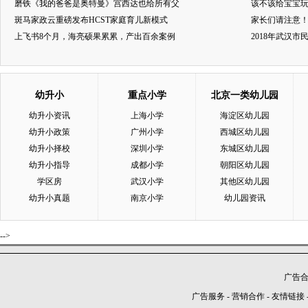
磨铁《我的爸爸是奥特曼》宫西达也给所有父
该不该给宝宝玩
斑马家政云重磅发布HCST家庭育儿新模式
家长们请注意
上飞书8个月，海亮硕果累累，产出百余案例
2018年武汉
幼升小
重点小学
北京一类幼儿园
幼升小资讯
上海小学
海淀区幼儿园
幼升小政策
广州小学
西城区幼儿园
幼升小择校
深圳小学
东城区幼儿园
幼升小指导
成都小学
朝阳区幼儿园
学区房
武汉小学
其他区幼儿园
幼升小真题
南京小学
幼儿园资讯
-->
广告合作
广告服务
-
营销合作
-
友情链接