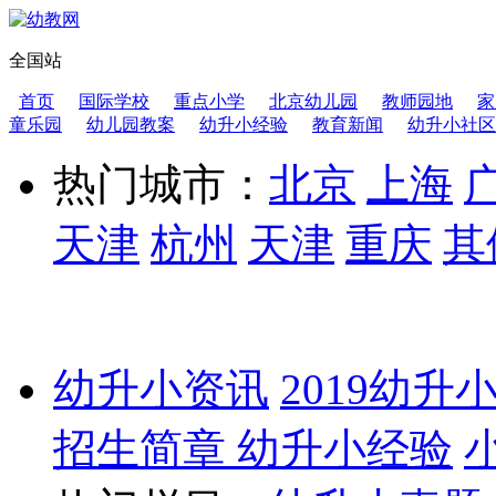
全国站
首页
国际学校
重点小学
北京幼儿园
教师园地
家
童乐园
幼儿园教案
幼升小经验
教育新闻
幼升小社区
热门城市：
北京
上海
天津
杭州
天津
重庆
其
幼升小资讯
2019幼升
招生简章
幼升小经验