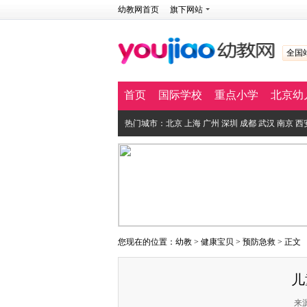
幼教网首页
旗下网站
全国
首页
国际学校
重点小学
北京幼
热门城市：
北京
上海
广州
深圳
成都
武汉
南京
西
您现在的位置：
幼教
>
健康宝贝
>
预防急救
> 正文
儿
来源