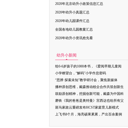
2020年北京幼升小政策信息汇总
2020年幼升小真题汇总
2020年幼儿园课件汇总
全国各地幼儿园教案汇总
2020年幼升小资讯抢先看
幼升小新闻
给0-6岁孩子的1000本书，《爱阅早期儿童阅
小学瞭望台，“解码”小学作息密码
“思辨·探索未知”教学研讨会，聚焦新媒体
播种原创思维，戴森推动校企合作共筑创新生
鼓励原创精神，挖掘创新可能，戴森为中国科
磨铁《我的爸爸是奥特曼》宫西达也给所有父
斑马家政云重磅发布HCST家庭育儿新模式
上飞书8个月，海亮硕果累累，产出百余案例