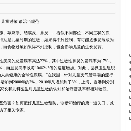
儿童过敏 诊治当规范
、荨麻疹、结膜炎、鼻炎……看似不同部位、不同症状的疾
特别是儿童时期的过敏，如果得不到控制，有可能逐步发展成为
，而食物过敏如果得不到控制，也会影响儿童的生长发育。
病的总发病率高达22%，其中过敏性鼻炎的发病率为17%，
%，而且发病率以每10年2~3倍的速度增加。对此，世界卫生组织
响人类健康的全球性疾病。”在我国，针对儿童支气管哮喘的流行
增加到2000年的2%，2010年又增加到了3%，上海、香港则分别
看，家长和儿科医生对儿童过敏的认知和治疗普及率都相对较低。
危害？如何把好儿童过敏预防、诊断和治疗的第一道关口，减
访了相关专家。