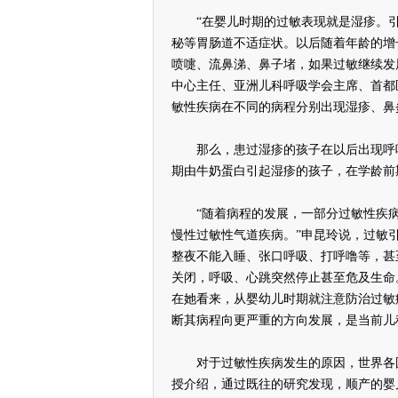
“在婴儿时期的过敏表现就是湿疹。引
秘等胃肠道不适症状。以后随着年龄的增
喷嚏、流鼻涕、鼻子堵，如果过敏继续发
中心主任、亚洲儿科呼吸学会主席、首都
敏性疾病在不同的病程分别出现湿疹、鼻
那么，患过湿疹的孩子在以后出现呼吸
期由牛奶蛋白引起湿疹的孩子，在学龄前
“随着病程的发展，一部分过敏性疾病
慢性过敏性气道疾病。”申昆玲说，过敏
整夜不能入睡、张口呼吸、打呼噜等，甚
关闭，呼吸、心跳突然停止甚至危及生命
在她看来，从婴幼儿时期就注意防治过敏
断其病程向更严重的方向发展，是当前儿
对于过敏性疾病发生的原因，世界各国
授介绍，通过既往的研究发现，顺产的婴