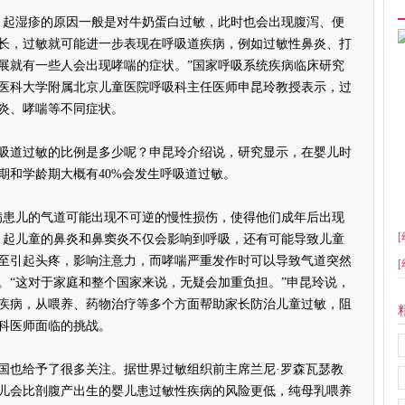
起湿疹的原因一般是对牛奶蛋白过敏，此时也会出现腹泻、便
长，过敏就可能进一步表现在呼吸道疾病，例如过敏性鼻炎、打
展就有一些人会出现哮喘的症状。”国家呼吸系统疾病临床研究
医科大学附属北京儿童医院呼吸科主任医师申昆玲教授表示，过
炎、哮喘等不同症状。
道过敏的比例是多少呢？申昆玲介绍说，研究显示，在婴儿时
期和学龄期大概有40%会发生呼吸道过敏。
患儿的气道可能出现不可逆的慢性损伤，使得他们成年后出现
[
引起儿童的鼻炎和鼻窦炎不仅会影响到呼吸，还有可能导致儿童
至引起头疼，影响注意力，而哮喘严重发作时可以导致气道突然
[
。“这对于家庭和整个国家来说，无疑会加重负担。”申昆玲说，
疾病，从喂养、药物治疗等多个方面帮助家长防治儿童过敏，阻
科医师面临的挑战。
也给予了很多关注。据世界过敏组织前主席兰尼·罗森瓦瑟教
儿会比剖腹产出生的婴儿患过敏性疾病的风险更低，纯母乳喂养