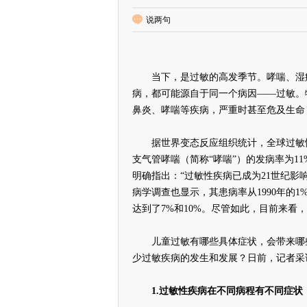
说两句
当下，是过敏的高发季节。哮喘、湿疹
病，都可能源自于同一个病因——过敏。
鼻炎、哮喘等疾病，严重时甚至危及生命
据世界变态反应组织统计，全球过敏性疾
支气管哮喘（简称“哮喘”）的发病率为11
明确指出：“过敏性疾病已成为21世纪影
病学调查也显示，其患病率从1990年的1%
达到了7%和10%。尽管如此，目前来
儿童过敏有哪些具体症状，会带来哪些
少过敏疾病的发生和发展？日前，记者采
1.过敏性疾病在不同病程有不同症状