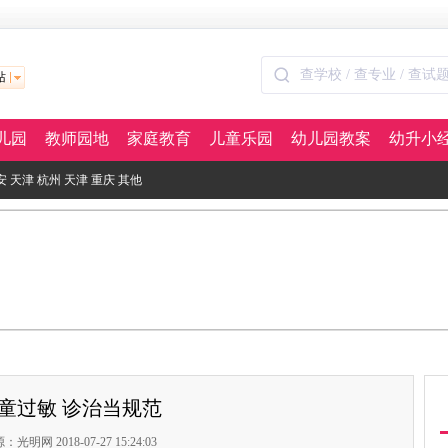
站
儿园
教师园地
家庭教育
儿童乐园
幼儿园教案
幼升小
安
天津
杭州
天津
重庆
其他
童过敏 诊治当规范
：光明网 2018-07-27 15:24:03