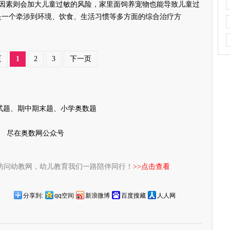
因素则会加大儿童过敏的风险，家里面饲养宠物也能导致儿童过
是一个牵涉到环境、饮食、生活习惯等多方面的综合治疗方
页
1
2
3
下一页
试题、期中期末题、小学奥数题
尽在奥数网公众号
访问幼教网，幼儿教育我们一路陪伴同行！
>>点击查看
分享到:
qq空间
新浪微博
百度搜藏
人人网