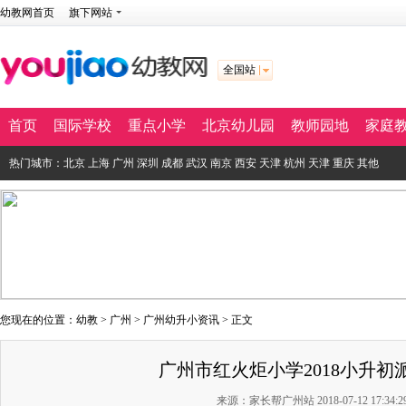
幼教网首页
旗下网站
全国站
首页
国际学校
重点小学
北京幼儿园
教师园地
家庭
热门城市：
北京
上海
广州
深圳
成都
武汉
南京
西安
天津
杭州
天津
重庆
其他
您现在的位置：
幼教
>
广州
>
广州幼升小资讯
> 正文
广州市红火炬小学2018小升初
来源：家长帮广州站 2018-07-12 17:34:2