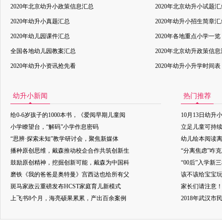
2020年北京幼升小政策信息汇总
2020年北京幼升小试题汇
2020年幼升小真题汇总
2020年幼升小招生简章汇
2020年幼儿园课件汇总
2020年各地重点小学一览
全国各地幼儿园教案汇总
2020年北京幼升政策信
2020年幼升小资讯抢先看
2020年幼升小升学时间表
幼升小新闻
热门推荐
给0-6岁孩子的1000本书，《爱阅早期儿童阅
10月13日幼升
小学瞭望台，“解码”小学作息密码
立足儿童可持
“思辨·探索未知”教学研讨会，聚焦新媒体
幼儿绘本阅读
播种原创思维，戴森推动校企合作共筑创新生
“分离焦虑”咋
鼓励原创精神，挖掘创新可能，戴森为中国科
“00后”入学新
磨铁《我的爸爸是奥特曼》宫西达也给所有父
该不该给宝宝玩
斑马家政云重磅发布HCST家庭育儿新模式
家长们请注意
上飞书8个月，海亮硕果累累，产出百余案例
2018年武汉