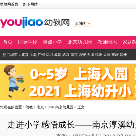
幼教网首页
旗下网站
全国站
首页
国际学校
重点小学
北京幼儿园
教师园地
家庭
热门城市：
北京
上海
广州
深圳
成都
武汉
南京
西安
天津
杭州
天津
重庆
其他
您现在的位置：
幼教
>
南京
>
2018南京幼儿园
> 正文
走进小学感悟成长——南京淳溪幼